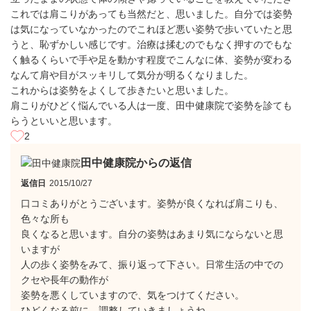
これでは肩こりがあっても当然だと、思いました。自分では姿勢
は気になっていなかったのでこれほど悪い姿勢で歩いていたと思
うと、恥ずかしい感じです。治療は揉むのでもなく押すのでもな
く触るくらいで手や足を動かす程度でこんなに体、姿勢が変わる
なんて肩や目がスッキリして気分が明るくなりました。
これからは姿勢をよくして歩きたいと思いました。
肩こりがひどく悩んでいる人は一度、田中健康院で姿勢を診ても
らうといいと思います。
2
田中健康院からの返信
返信日
2015/10/27
口コミありがとうございます。姿勢が良くなれば肩こりも、
色々な所も
良くなると思います。自分の姿勢はあまり気にならないと思
いますが
人の歩く姿勢をみて、振り返って下さい。日常生活の中での
クセや長年の動作が
姿勢を悪くしていますので、気をつけてください。
ひどくなる前に、調整していきましょうね。