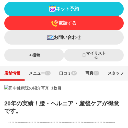
ネット予約
電話する
お問い合わせ
マイリスト
投稿
42
店舗情報
メニュー
口コミ
写真
スタッフ
15
32
13
20年の実績！腰・ヘルニア・産後ケアが得意
です。
∽∽∽∽∽∽∽∽∽∽∽∽∽∽∽∽∽∽∽∽∽∽∽∽∽∽∽∽∽∽∽∽∽∽