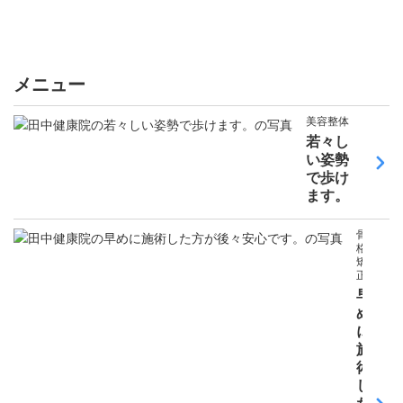
メニュー
美容整体
若々し
い姿勢
で歩け
ます。
骨
格
矯
正
早
め
に
施
術
し