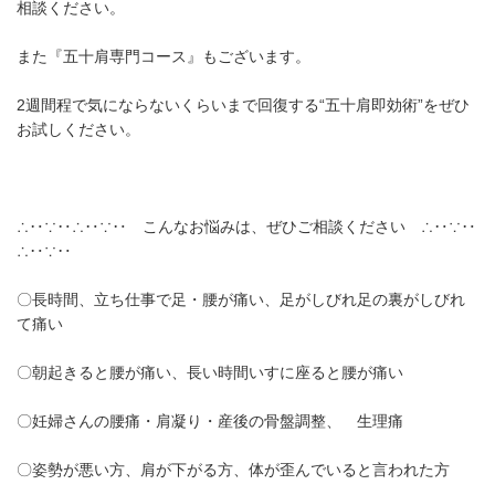
相談ください。
また『五十肩専門コース』もございます。
2週間程で気にならないくらいまで回復する“五十肩即効術”をぜひ
お試しください。
∴‥∵‥∴‥∵‥ こんなお悩みは、ぜひご相談ください ∴‥∵‥
∴‥∵‥
〇長時間、立ち仕事で足・腰が痛い、足がしびれ足の裏がしびれ
て痛い
〇朝起きると腰が痛い、長い時間いすに座ると腰が痛い
〇妊婦さんの腰痛・肩凝り・産後の骨盤調整、 生理痛
〇姿勢が悪い方、肩が下がる方、体が歪んでいると言われた方