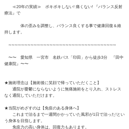
≪20年の実績≫ ポキポキしない! 痛くない! 『バランス反射
療法』で
体の歪みを調整し、バランス良くする事で健康回復＆維
持します。
∽∽∽∽∽∽∽∽∽∽∽∽∽∽∽∽∽∽∽∽∽∽∽∽∽∽∽∽∽∽∽∽∽∽
〜〜 愛知県 一宮市 名鉄バス「印田」から徒歩3分 『田中
健康院』〜〜
★施術理念は【施術後に笑顔で帰っていただくこと】
通院が憂鬱にならないように無痛施術をとり入れ、ストレス
なく通院していただけます。
★当院がめざすのは【免疫のある身体へ】
これまで治るまで一週間かかっていた風邪が1日で治った!とい
う身体を目指します。
免疫力の高い身体は、回復力もあります。