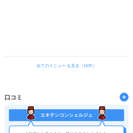
々
な
症
状
が
で
ま
す
。
全てのメニュー を見る（15件）
口コミ
エキテンコンシェルジュ