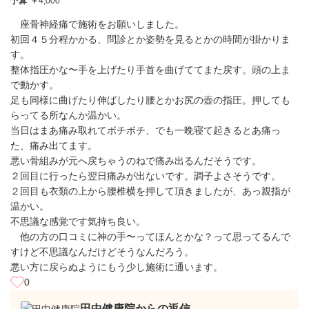
予算
￥4,000
座骨神経痛で施術をお願いしました。
初回４５分程かかる、問診とか姿勢を見るとかの時間が掛かりま
す。
整体指圧かな〜手を上げたり手首を曲げててまた戻す。頭の上ま
で動かす。
足も同様に曲げたり伸ばしたり腰とかお尻の壺の指圧。押しても
らってる所なんか温かい。
当日はまあ痛み取れてボチボチ、でも一晩寝て起きるとあ痛っ
た、痛み出てます。
悪い骨組みが元へ戻ちゃうのねで痛み出るんだそうです。
２回目に行ったら翌日痛みが出ないです。調子よさそうです。
２回目も衣類の上から腰椎横を押して頂きましたが、あっ親指が
温かい。
不思議な感覚です気持ち良い。
他の方の口コミに神の手〜ってほんとかな？って思ってるんで
すけど不思議なんだけどそうなんだろう。
悪い方に戻らぬようにもう少し施術に通います。
0
田中健康院からの返信