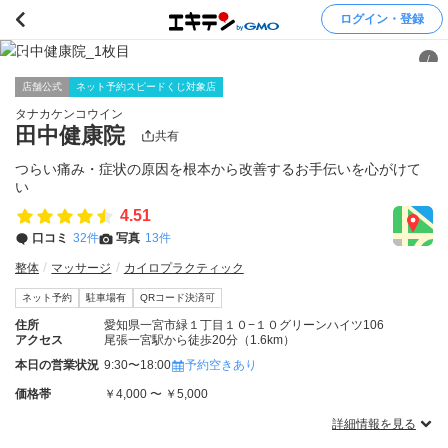
ログイン・登録
/
店舗公式
ネット予約スピードくじ対象店
タナカケンコウイン
田中健康院
共有
つらい痛み・症状の原因を根本から改善するお手伝いを心がけて
い
4.51
口コミ
32件
写真
13件
整体
マッサージ
カイロプラクティック
ネット予約
駐車場有
QRコード決済可
住所
愛知県一宮市緑１丁目１０−１０グリーンハイツ106
アクセス
尾張一宮駅から徒歩20分（1.6km）
本日の営業状況
9:30〜18:00
予約空きあり
価格帯
￥4,000 〜 ￥5,000
詳細情報を見る