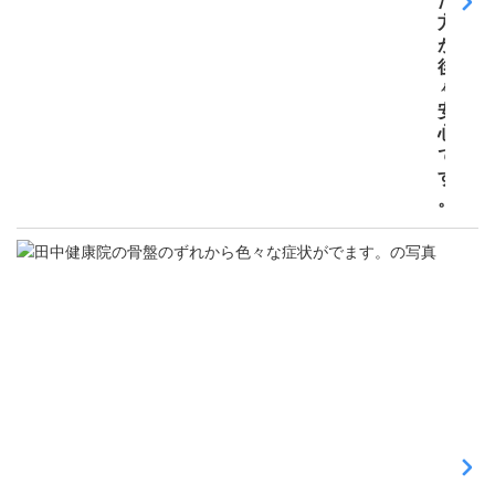
た
方
が
後
々
安
心
で
す
。
骨
盤
矯
正
骨
盤
の
ず
れ
か
ら
色