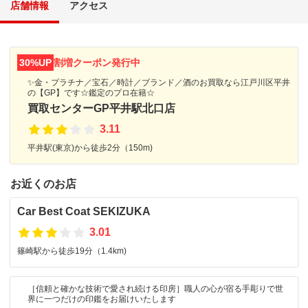
店舗情報
アクセス
30%UP
割増クーポン発行中
✨金・プラチナ／宝石／時計／ブランド／酒のお買取なら江戸川区平井
の【GP】です☆鑑定のプロ在籍☆
買取センターGP平井駅北口店
3.11
平井駅(東京)から徒歩2分（150m)
お近くのお店
Car Best Coat SEKIZUKA
3.01
篠崎駅から徒歩19分（1.4km)
［信頼と確かな技術で愛され続ける印房］職人の心が宿る手彫りで世
界に一つだけの印鑑をお届けいたします