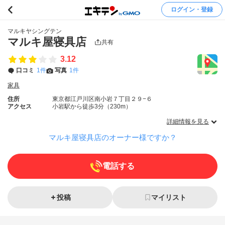
ログイン・登録
マルキヤシングテン
マルキ屋寝具店
共有
3.12
口コミ
1件
写真
1件
家具
住所
東京都江戸川区南小岩７丁目２９−６
アクセス
小岩駅から徒歩3分（230m）
詳細情報を見る
マルキ屋寝具店のオーナー様ですか？
電話する
投稿
マイリスト