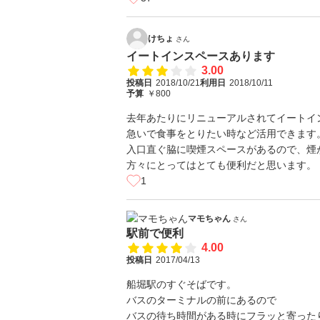
けちょ
さん
イートインスペースあります
3.00
投稿日
2018/10/21
利用日
2018/10/11
予算
￥800
去年あたりにリニューアルされてイートイ
急いで食事をとりたい時など活用できます
入口直ぐ脇に喫煙スペースがあるので、煙
方々にとってはとても便利だと思います。
1
マモちゃん
さん
駅前で便利
4.00
投稿日
2017/04/13
船堀駅のすぐそばです。
バスのターミナルの前にあるので
バスの待ち時間がある時にフラッと寄った