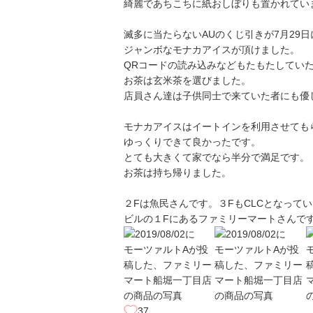
綺麗であちこちに紙おしぼりも置かれてい
滅多に当たらないAUのくじ引きが7月29日に
ジャンボなモナカアイスが頂けました。
QRコードの読み込みなどもたもたしてい
お茶は玄米茶を選びました。
店員さん達は子供同士で来ていた者にも優
モナカアイスはイートインを利用させても
ゆっくりできて良かったです。
とても大きくて家でなら半分で満足です。
お茶は持ち帰りました。
２Fは魚民さんです。３FもCLCとなって
ビルの１Fにあるファミリーマートさんで
37