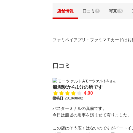
店舗情報
口コミ
写真
5
15
ファミペイアプリ・ファミマＴカードはお
口コミ
モーツァルトA
さん
船堀駅から1分の所です
4.00
投稿日
2019/08/02
バスターミナルの真前です。
今日は船堀の用事を済ませて寄りました。
この店はそう広くはないのですがイートイ