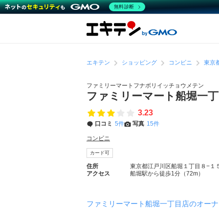
無料診断
エキテン
ショッピング
コンビニ
東京
ファミリーマートフナボリイッチョウメテン
ファミリーマート船堀一
3.23
口コミ
5件
写真
15件
コンビニ
カード可
住所
東京都江戸川区船堀１丁目８−１
アクセス
船堀駅から徒歩1分（72m）
ファミリーマート船堀一丁目店のオーナ