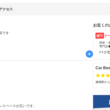
アクセス
お近くの
得です
値引
ク
簡単・
専門店
ハッ
Car Be
篠崎駅から徒
ンスペースが広いです。