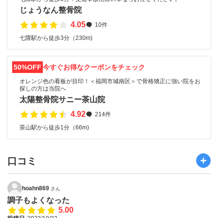
じょうなん整骨院
4.05
10件
七隈駅から徒歩3分（230m)
50%OFF
今すぐお得なクーポンをチェック
オレンジ色の看板が目印！＜福岡市城南区＞で骨格矯正に強い院をお
探しの方は当院へ
太陽整骨院サニー茶山院
4.92
214件
茶山駅から徒歩1分（66m)
口コミ
hoahn869
さん
調子もよくなった
5.00