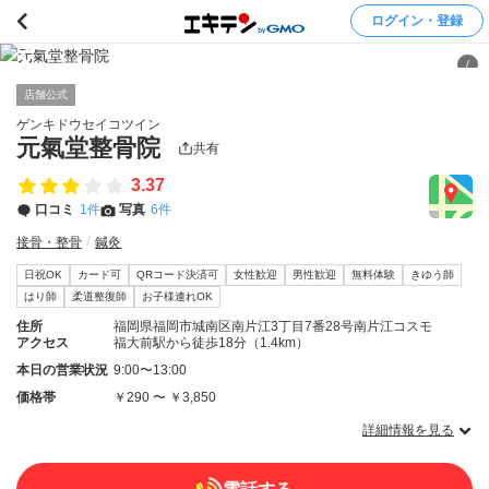
ログイン・登録
/
店舗公式
ゲンキドウセイコツイン
元氣堂整骨院
共有
3.37
口コミ
1件
写真
6件
接骨・整骨
鍼灸
日祝OK
カード可
QRコード決済可
女性歓迎
男性歓迎
無料体験
きゆう師
はり師
柔道整復師
お子様連れOK
住所
福岡県福岡市城南区南片江3丁目7番28号南片江コスモ
アクセス
福大前駅から徒歩18分（1.4km）
本日の営業状況
9:00〜13:00
価格帯
￥290 〜 ￥3,850
詳細情報を見る