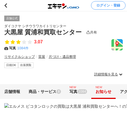
ログイン・登録
店舗公式
ダイコクヤ シチウラワカイトリセンター
大黒屋 質浦和買取センター
共有
3.07
写真
1084件
リサイクルショップ
質屋
片づけ・遺品整理
日祝OK
出張買取
詳細情報を見る
NEW
NEW
店舗情報
商品・サービス
写真
お知らせ
ア
8
1084