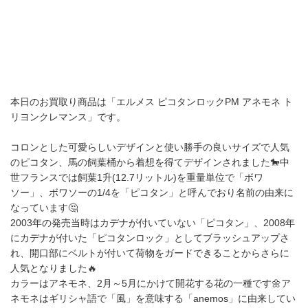
本日のお買取り商品は「エルメス ピコタンロックPM アネモネ ト
リヨンクレマンス」です。
コロンとした可愛らしいデザインと使い勝手の良いサイズで人気
のピコタン、馬の飼葉桶から着想を得てデザインされました🐎中
世フランスでは飼葉1升(12.7リットル)を重量単位で「ボワ
ソー」、ボワソーの1/4を「ピコタン」と呼んでおり名前の由来に
なっています🤔
2003年の発売当時はカデナが付いていない「ピコタン」、2008年
にカデナが付いた「ピコタンロック」としてブラッシュアップさ
れ、開口部にベルトが付いて荷物をガードできることからさらに
人気となりました🔥
カラーはアネモネ、2月～5月にかけて開花する花の一種です🌼ア
ネモネはギリシャ語で「風」を意味する「anemos」に由来してい