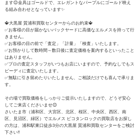
ます😌金具はゴールドで、エレガントなパープルにゴールド映え
る組み合わせとなっています✨
🔱大黒屋 質浦和買取センターからのお約束🔱
✅お客様の目が届かないバックヤードに高価なエルメスを持って行
きません。
✅お客様の目の前で「査定」「計量」「検査」いたします。
✅お預かりして数時間～数日後に査定価格を案内するといったこと
はありません。
✅プロの査定スタッフがいつもお店にいますので、予約なしでもス
ピーディに査定いたします。
✅無駄に引き留めたりいたしません、ご相談だけでも喜んで承りま
す。
その場で買取価格をしっかりご提示いたしますので、どうぞ安心
してご来店くださいませ😊
さいたま市（浦和区、大宮区、北区、桜区、中央区、西区、南
区、見沼区、緑区）でエルメス ピコタンロックの買取店をお探し
の方は、浦和駅東口徒歩3分の大黒屋 質浦和買取センターをご検討
下さい‼️