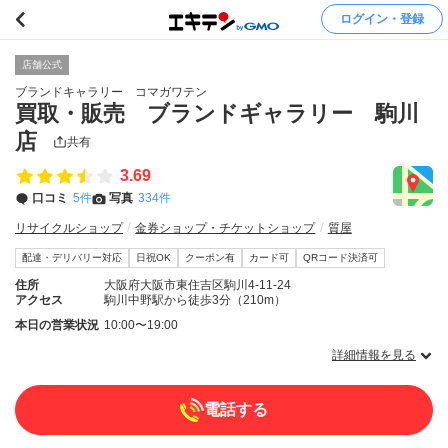
ログイン・登録
店舗公式
ブランドキャラリー コマガワテン
買取・販売 ブランドギャラリー 駒川
店
共有
3.69
口コミ
5件
写真
334件
リサイクルショップ
金券ショップ・チケットショップ
質屋
配達・デリバリー対応
日祝OK
クーポン有
カード可
QRコード決済可
住所
大阪府大阪市東住吉区駒川4-11-24
アクセス
駒川中野駅から徒歩3分（210m）
本日の営業状況
10:00〜19:00
詳細情報を見る
電話する