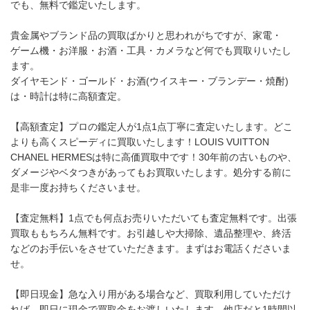
でも、無料で鑑定いたします。
貴金属やブランド品の買取ばかりと思われがちですが、家電・
ゲーム機・お洋服・お酒・工具・カメラなど何でも買取りいたし
ます。
ダイヤモンド・ゴールド・お酒(ウイスキー・ブランデー・焼酎)
は・時計は特に高額査定。
【高額査定】プロの鑑定人が1点1点丁寧に査定いたします。どこ
よりも高くスピーディに買取いたします！LOUIS VUITTON
CHANEL HERMESは特に高価買取中です！30年前の古いものや、
ダメージやベタつきがあってもお買取いたします。処分する前に
是非一度お持ちくださいませ。
【査定無料】1点でも何点お売りいただいても査定無料です。出張
買取ももちろん無料です。お引越しや大掃除、遺品整理や、終活
などのお手伝いをさせていただきます。まずはお電話くださいま
せ。
【即日現金】急な入り用がある場合など、買取利用していただけ
れば、即日に現金で買取金をお渡しいたします。他店だと1時間以