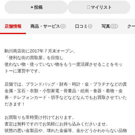
投稿
マイリスト
店舗情報
商品・サービス
口コミ
写真
ク
20
5
334
駒川商店街に2017年７月末オープン。
「便利な街の買取屋」を目指し
使わない物・使っていない物をもう一度活躍させることをモッ
トーに運営中です。
店舗では、ブランドバッグ・財布・時計・金・プラチナなどの貴
金属・宝石・衣類・小型家電・骨董品・絵画・食器・着物・金
券・テレフォンカード・切手などなどなんでもお買取させていた
だきます！
お買取りも常時受け付けております。
査定は無料ですのでお気軽にお持ち込みくださいませ。
状態の悪い金製品や、壊れた金歯等、金かどうかわからない品物