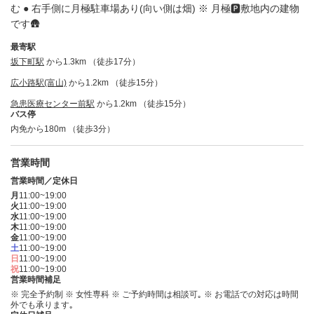
む ● 右手側に月極駐車場あり(向い側は畑) ※ 月極🅿️敷地内の建物
です🛖
最寄駅
坂下町駅
から1.3km （徒歩17分）
広小路駅(富山)
から1.2km （徒歩15分）
急患医療センター前駅
から1.2km （徒歩15分）
バス停
内免から180m （徒歩3分）
営業時間
営業時間／定休日
月
11:00~19:00
火
11:00~19:00
水
11:00~19:00
木
11:00~19:00
金
11:00~19:00
土
11:00~19:00
日
11:00~19:00
祝
11:00~19:00
営業時間補足
※ 完全予約制 ※ 女性専科 ※ ご予約時間は相談可｡ ※ お電話での対応は時間
外でも承ります｡