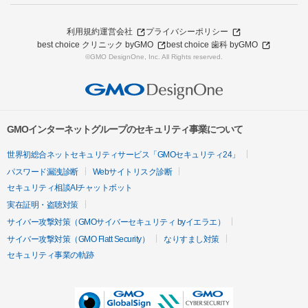
利用規約
運営会社
プライバシーポリシー
best choice クリニック byGMO
best choice 歯科 byGMO
©GMO DesignOne, Inc. All Rights reserved.
GMOインターネットグループのセキュリティ事業について
世界初総合ネットセキュリティサービス「GMOセキュリティ24」
パスワード漏洩診断
Webサイトリスク診断
セキュリティ相談AIチャットボット
実在証明・盗聴対策
サイバー攻撃対策（GMOサイバーセキュリティ byイエラエ）
サイバー攻撃対策（GMO Flatt Security）
なりすまし対策
セキュリティ事業の軌跡