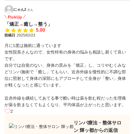
にゃん2
さん
PickUp
「矯正→癒し→整う」
5.00
投稿日
2025/02/23
月に1度は施術に通っています
女性院長さんなので、女性特有の身体の悩みも相談し易くて良い
です。
自分では自覚のない、身体の歪みを「矯正」し、コリやむくみな
どリンパ施術で「癒し」てもらい、近赤外線を慢性的に不調な部
位に照射して身体の深部にもアプローチして全身が「整い」身体
が軽くなったと感じています。
近赤外線を継続してあてる事で酷い時は薬を飲む程だった生理痛
が薬を飲まなくてもよくなり、平均体温が上がったと思います。
2
リンパ療法・整体サロ
ン 輝ッ都からの返信