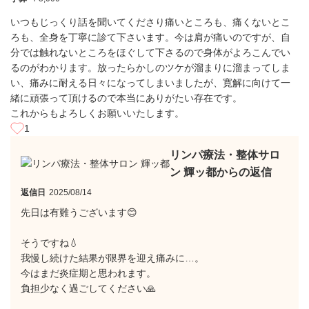
いつもじっくり話を聞いてくださり痛いところも、痛くないとこ
ろも、全身を丁寧に診て下さいます。今は肩が痛いのですが、自
分では触れないところをほぐして下さるので身体がよろこんでい
るのがわかります。放ったらかしのツケが溜まりに溜まってしま
い、痛みに耐える日々になってしまいましたが、寛解に向けて一
緒に頑張って頂けるので本当にありがたい存在です。
これからもよろしくお願いいたします。
1
リンパ療法・整体サロ
ン 輝ッ都からの返信
返信日
2025/08/14
先日は有難うございます😊
そうですね💧
我慢し続けた結果が限界を迎え痛みに…。
今はまだ炎症期と思われます。
負担少なく過ごしてください🙏