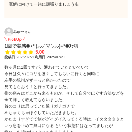
寛解に向けて一緒に頑張りましょう💪
みゅ〜
さん
PickUp
1回で実感✺⋆* (⸝⸝⸝´▽`⸝⸝⸝)⋆*✺ｽｯｷﾘ
5.00
投稿日
2025/07/21
利用日
2025/07/21
数ヶ月に1回ですが、通わせていただいていて
今日は久々にコリをほぐしてもらいに行くと同時に
左手の親指がずーっと痛かったので
見てもらおう！と行ってきました。
指の痛みはどこから来るものか、そして自分でほぐす方法などを
全て詳しく教えてもらいました。
首のコリは思っていた通りガチガチで
めちゃくちゃほぐしていただきました。
かたまりすぎてて剣がグイグイ入ってくる時は、イタタタタタと
いう息を止めて無口になる という状態にはなってましたが