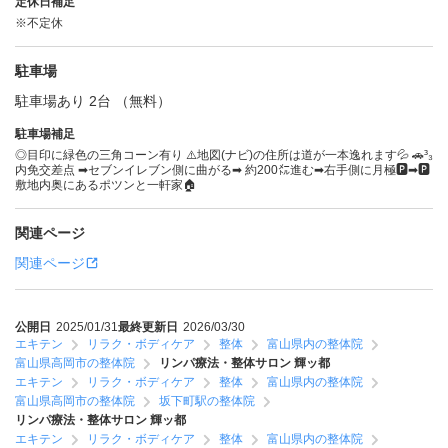
定休日補足
※不定休
駐車場
駐車場あり 2台 （無料）
駐車場補足
◎目印に緑色の三角コーン有り ⚠️地図(ナビ)の住所は道が一本逸れます💦 🚗³₃
内免交差点 ➡セブンイレブン側に曲がる➡ 約200㍍進む➡右手側に月極🅿️➡🅿️
敷地内奥にあるポツンと一軒家🏠
関連ページ
関連ページ
公開日
2025/01/31
最終更新日
2026/03/30
エキテン
リラク・ボディケア
整体
富山県内の整体院
富山県高岡市の整体院
リンパ療法・整体サロン 輝ッ都
エキテン
リラク・ボディケア
整体
富山県内の整体院
富山県高岡市の整体院
坂下町駅の整体院
リンパ療法・整体サロン 輝ッ都
エキテン
リラク・ボディケア
整体
富山県内の整体院