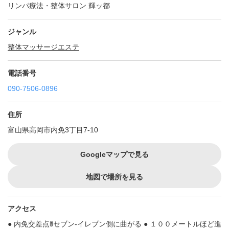
リンパ療法・整体サロン 輝ッ都
ジャンル
整体
マッサージ
エステ
電話番号
090-7506-0896
住所
富山県高岡市内免3丁目7-10
Googleマップで見る
地図で場所を見る
アクセス
● 内免交差点🚦セブン-イレブン側に曲がる ● １００メートルほど進