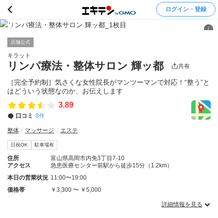
ログイン・登録
/
店舗公式
キラット
リンパ療法・整体サロン 輝ッ都
共有
［完全予約制］気さくな女性院長がマンツーマンで対応！“整う”と
はどういう状態なのか、お伝えします
3.89
口コミ
8件
整体
マッサージ
エステ
日祝OK
駐車場有
住所
富山県高岡市内免3丁目7-10
アクセス
急患医療センター前駅から徒歩15分（1.2km）
本日の営業状況
11:00〜19:00
価格帯
￥3,300 〜 ￥5,000
詳細情報を見る