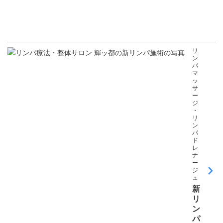
リ
ン
パ
マ
ッ
サ
ー
ジ
・
リ
ン
パ
ド
レ
ナ
ー
ジ
ュ
新
リ
ン
パ