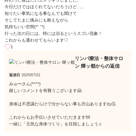
終わった後はだいぶスッキリしました。
今日だけではほぐれてないだろうけど…。
知りたい事気になる事なんでも聞けて
そしてたまに痛みにも耐えながら
気持ちいい空間(*˘ ˘*)
行った次の日には、時には治るというスゴい現象！
これからも通わせてもらいます♡
1
リンパ療法・整体サロ
ン 輝ッ都からの返信
返信日
2025/07/22
みゅ〜さん(*^^*)
嬉しいコメントを有難うございます🤗
身体は不思議だらけで分からない事も沢山ありますね🤔
これからもお手伝いさせていただきます👐
一緒に「元気な身体づくり」を目指しましょう♫