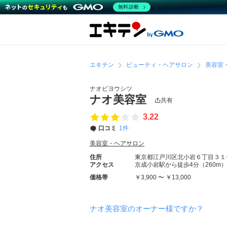
無料診断
エキテン
ビューティ・ヘアサロン
美容室
ナオビヨウシツ
ナオ美容室
共有
3.22
口コミ
1件
美容室・ヘアサロン
住所
東京都江戸川区北小岩６丁目３１
アクセス
京成小岩駅から徒歩4分（260m）
価格帯
￥3,900 〜 ￥13,000
ナオ美容室のオーナー様ですか？