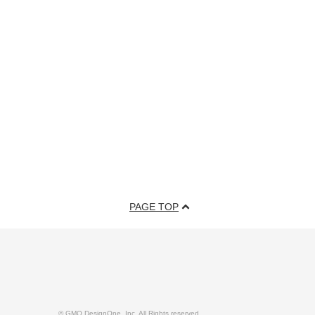
PAGE TOP
© GMO DesignOne, Inc. All Rights reserved.