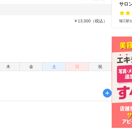
サロ
￥13,000（税込）
瑞江駅か
木
金
土
日
祝