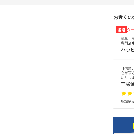
お近くの
値引
ク
簡単・
専門店
ハッ
［信頼
心が宿
いたし
三栄
船堀駅か