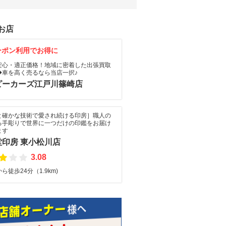
お店
ーポン利用でお得に
安心・適正価格！地域に密着した出張買取
◆車を高く売るなら当店一択♪
ピーカーズ江戸川篠崎店
と確かな技術で愛され続ける印房］職人の
る手彫りで世界に一つだけの印鑑をお届け
ます
堂印房 東小松川店
3.08
ら徒歩24分（1.9km)