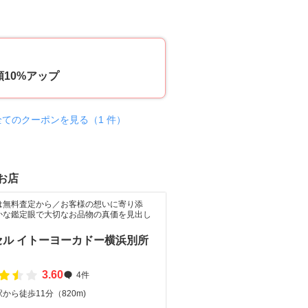
10
10%アップ
全てのクーポンを見る（1 件）
お店
は無料査定から／お客様の想いに寄り添
かな鑑定眼で大切なお品物の真価を見出し
セル イトーヨーカドー横浜別所
3.60
4件
から徒歩11分（820m)