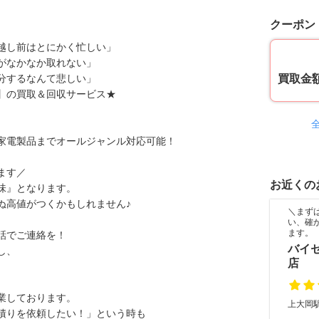
クーポン
越し前はとにかく忙しい」
がなかなか取れない」
分するなんて悲しい」
買取金額
】の買取＆回収サービス★
家電製品までオールジャンル対応可能！
ます／
お近くの
味』となります。
ぬ高値がつくかもしれません♪
＼まず
い、確
ます。
話でご連絡を！
バイ
し、
店
。
営業しております。
上大岡駅
積りを依頼したい！」という時も