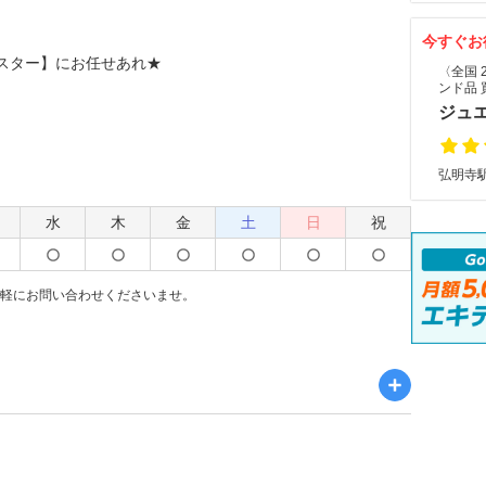
今すぐお
スター】にお任せあれ★
〈全国 
ンド品 
ジュ
弘明寺駅
水
木
金
土
日
祝
お気軽にお問い合わせくださいませ。