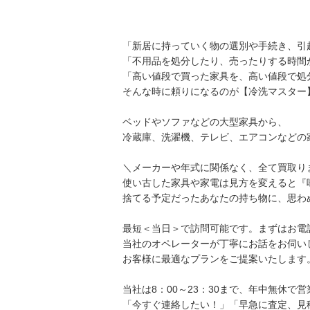
「新居に持っていく物の選別や手続き、引
「不用品を処分したり、売ったりする時間
「高い値段で買った家具を、高い値段で処
そんな時に頼りになるのが【冷洗マスター
ベッドやソファなどの大型家具から、
冷蔵庫、洗濯機、テレビ、エアコンなどの
＼メーカーや年式に関係なく、全て買取り
使い古した家具や家電は見方を変えると『
捨てる予定だったあなたの持ち物に、思わ
最短＜当日＞で訪問可能です。まずはお電
当社のオペレーターが丁寧にお話をお伺い
お客様に最適なプランをご提案いたします
当社は8：00～23：30まで、年中無休で
「今すぐ連絡したい！」「早急に査定、見