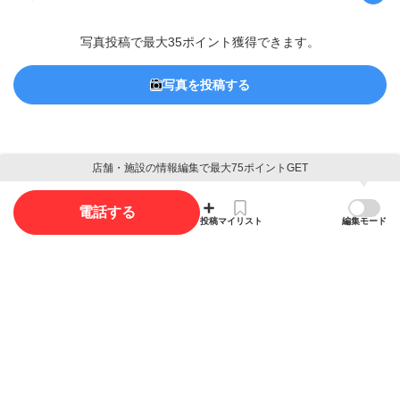
写真投稿で最大35ポイント獲得できます。
写真を投稿する
店舗・施設の情報編集で最大75ポイントGET
概要
電話する
投稿
マイリスト
編集モード
店舗名
ナガクテシリツイチガホラホイクエン
長久手市立市が洞保育園
ジャンル
託児所・保育サービス