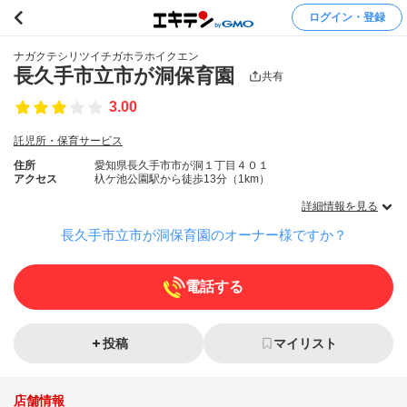
ログイン・登録
ナガクテシリツイチガホラホイクエン
長久手市立市が洞保育園
共有
3.00
託児所・保育サービス
住所
愛知県長久手市市が洞１丁目４０１
アクセス
杁ケ池公園駅から徒歩13分（1km）
詳細情報を見る
長久手市立市が洞保育園のオーナー様ですか？
電話する
投稿
マイリスト
店舗情報