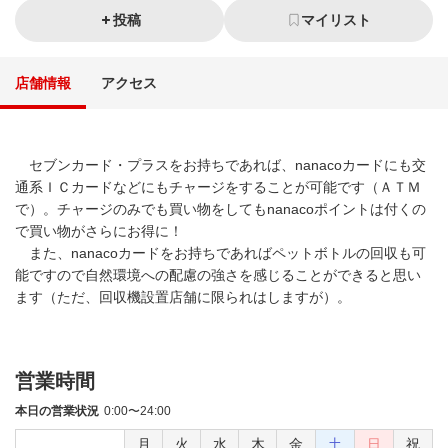
投稿
マイリスト
店舗情報
アクセス
セブンカード・プラスをお持ちであれば、nanacoカードにも交
通系ＩＣカードなどにもチャージをすることが可能です（ＡＴＭ
で）。チャージのみでも買い物をしてもnanacoポイントは付くの
で買い物がさらにお得に！
また、nanacoカードをお持ちであればペットボトルの回収も可
能ですので自然環境への配慮の強さを感じることができると思い
ます（ただ、回収機設置店舗に限られはしますが）。
営業時間
本日の営業状況
0:00〜24:00
月
火
水
木
金
土
日
祝