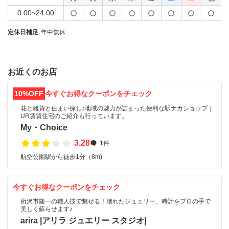
0:00~24:00
定休日補足
年中無休
お近くのお店
10%OFF
今すぐお得なクーポンをチェック
花と雑貨と住まい探し♪地域の魅力が詰まった便利な駅ナカショップ｜
UR賃貸住宅のご紹介も行っています。
My・Choice
3.28
1件
航空公園駅から徒歩1分（8m)
今すぐお得なクーポンをチェック
所沢市随一の職人技で魅せる！壊れたジュエリー、時計をプロの手で
美しく蘇らせます♪
arira |アリラ ジュエリー スタジオ|