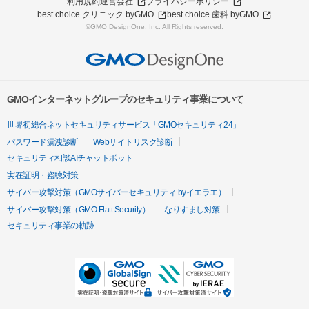
利用規約
運営会社
プライバシーポリシー
best choice クリニック byGMO
best choice 歯科 byGMO
©GMO DesignOne, Inc. All Rights reserved.
GMOインターネットグループのセキュリティ事業について
世界初総合ネットセキュリティサービス「GMOセキュリティ24」
パスワード漏洩診断
Webサイトリスク診断
セキュリティ相談AIチャットボット
実在証明・盗聴対策
サイバー攻撃対策（GMOサイバーセキュリティ byイエラエ）
サイバー攻撃対策（GMO Flatt Security）
なりすまし対策
セキュリティ事業の軌跡