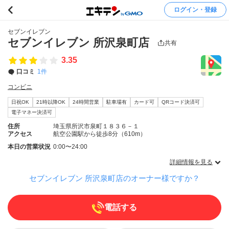
ログイン・登録
セブンイレブン
セブンイレブン 所沢泉町店
共有
3.35
口コミ
1件
コンビニ
日祝OK
21時以降OK
24時間営業
駐車場有
カード可
QRコード決済可
電子マネー決済可
住所
埼玉県所沢市泉町１８３６－１
アクセス
航空公園駅から徒歩8分（610m）
本日の営業状況
0:00〜24:00
詳細情報を見る
セブンイレブン 所沢泉町店のオーナー様ですか？
電話する