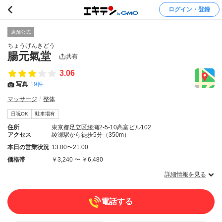
ログイン・登録
店舗公式
ちょうげんきどう
腸元氣堂
共有
3.06
写真
19件
マッサージ
整体
日祝OK
駐車場有
住所
東京都足立区綾瀬2-5-10高富ビル102
アクセス
綾瀬駅から徒歩5分（350m）
本日の営業状況
13:00〜21:00
価格帯
￥3,240 〜 ￥6,480
詳細情報を見る
電話する