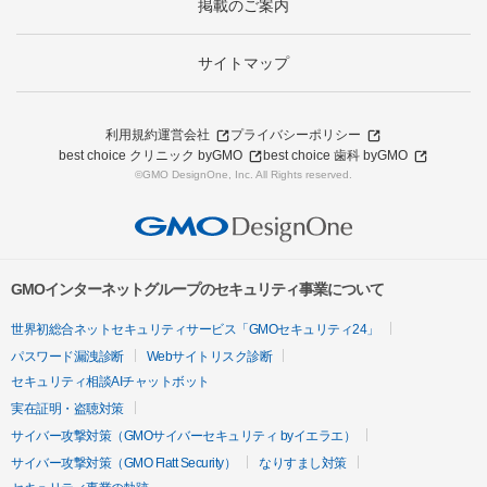
掲載のご案内
サイトマップ
利用規約
運営会社
プライバシーポリシー
best choice クリニック byGMO
best choice 歯科 byGMO
©GMO DesignOne, Inc. All Rights reserved.
GMOインターネットグループのセキュリティ事業について
世界初総合ネットセキュリティサービス「GMOセキュリティ24」
パスワード漏洩診断
Webサイトリスク診断
セキュリティ相談AIチャットボット
実在証明・盗聴対策
サイバー攻撃対策（GMOサイバーセキュリティ byイエラエ）
サイバー攻撃対策（GMO Flatt Security）
なりすまし対策