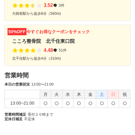
3.52
3件
大師前駅から徒歩8分（560m)
50%OFF
今すぐお得なクーポンをチェック
こころ整骨院 北千住東口院
4.48
51件
北千住駅から徒歩4分（310m)
営業時間
本日の営業状況
13:00〜21:00
月
火
水
木
金
土
日
祝
13:00~21:00
営業時間補足
受付２０時まで
定休日補足
不定休