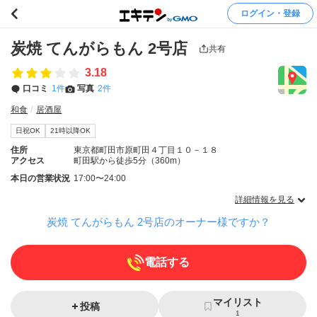
ログイン・登録
炭焼 てんがらもん 2号店
共有
3.18
口コミ
1件
写真
2件
和食
居酒屋
日祝OK
21時以降OK
住所
東京都町田市原町田４丁目１０－１８
アクセス
町田駅から徒歩5分（360m）
本日の営業状況
17:00〜24:00
詳細情報を見る
炭焼 てんがらもん 2号店のオーナー様ですか？
電話する
マイリスト
投稿
1