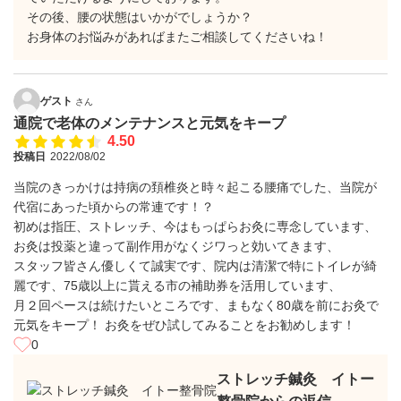
その後、腰の状態はいかがでしょうか？
お身体のお悩みがあればまたご相談してくださいね！
ゲスト
さん
通院で老体のメンテナンスと元気をキープ
4.50
投稿日
2022/08/02
当院のきっかけは持病の頚椎炎と時々起こる腰痛でした、当院が
代宿にあった頃からの常連です！？
初めは指圧、ストレッチ、今はもっぱらお灸に専念しています、
お灸は投薬と違って副作用がなくジワっと効いてきます、
スタッフ皆さん優しくて誠実です、院内は清潔で特にトイレが綺
麗です、75歳以上に貰える市の補助券を活用しています、
月２回ペースは続けたいところです、まもなく80歳を前にお灸で
元気をキープ！ お灸をぜひ試してみることをお勧めします！
0
ストレッチ鍼灸 イトー