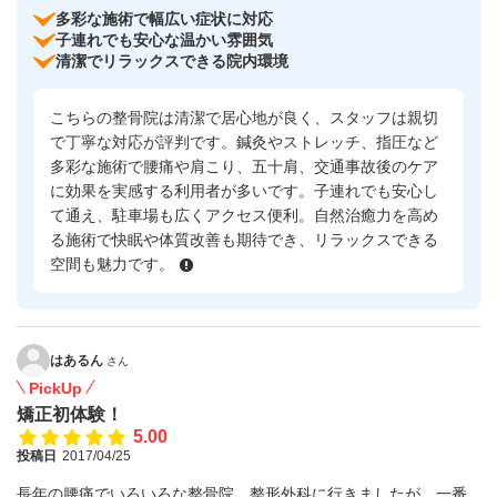
多彩な施術で幅広い症状に対応
子連れでも安心な温かい雰囲気
清潔でリラックスできる院内環境
こちらの整骨院は清潔で居心地が良く、スタッフは親切
で丁寧な対応が評判です。鍼灸やストレッチ、指圧など
多彩な施術で腰痛や肩こり、五十肩、交通事故後のケア
に効果を実感する利用者が多いです。子連れでも安心し
て通え、駐車場も広くアクセス便利。自然治癒力を高め
る施術で快眠や体質改善も期待でき、リラックスできる
空間も魅力です。
はあるん
さん
PickUp
矯正初体験！
5.00
投稿日
2017/04/25
長年の腰痛でいろいろな整骨院、整形外科に行きましたが、一番