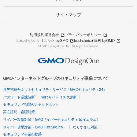
サイトマップ
利用規約
運営会社
プライバシーポリシー
best choice クリニック byGMO
best choice 歯科 byGMO
©GMO DesignOne, Inc. All Rights reserved.
GMOインターネットグループのセキュリティ事業について
世界初総合ネットセキュリティサービス「GMOセキュリティ24」
パスワード漏洩診断
Webサイトリスク診断
セキュリティ相談AIチャットボット
実在証明・盗聴対策
サイバー攻撃対策（GMOサイバーセキュリティ byイエラエ）
サイバー攻撃対策（GMO Flatt Security）
なりすまし対策
セキュリティ事業の軌跡