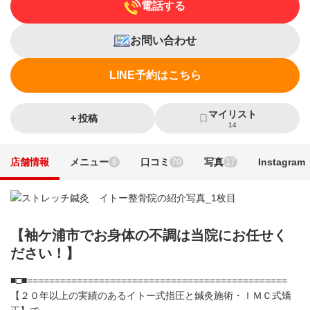
電話する
お問い合わせ
LINE予約はこちら
マイリスト
投稿
14
店舗情報
メニュー
口コミ
写真
Instagram
8
70
17
【袖ケ浦市でお身体の不調は当院にお任せく
ださい！】
■□■===============================================
【２０年以上の実績のあるイトー式指圧と鍼灸施術・ＩＭＣ式矯