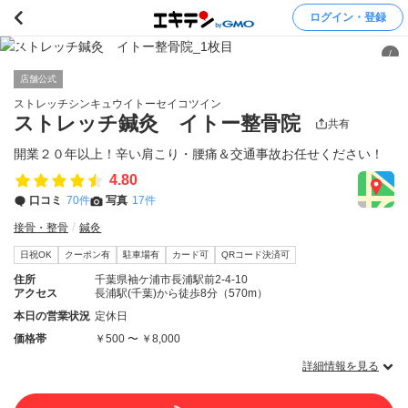
ログイン・登録
/
店舗公式
ストレッチシンキュウイトーセイコツイン
ストレッチ鍼灸 イトー整骨院
共有
開業２０年以上！辛い肩こり・腰痛＆交通事故お任せください！
4.80
口コミ
70件
写真
17件
接骨・整骨
鍼灸
日祝OK
クーポン有
駐車場有
カード可
QRコード決済可
住所
千葉県袖ケ浦市長浦駅前2-4-10
アクセス
長浦駅(千葉)から徒歩8分（570m）
本日の営業状況
定休日
価格帯
￥500 〜 ￥8,000
詳細情報を見る