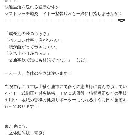
正】で、
快適生活を送れる健康な体を
≪ストレッチ鍼灸 イトー整骨院≫と一緒に目指しませんか？
===============================================■□■
「成長期の膝のつらさ」
「パソコン仕事で肩がつらい」
「腰が曲がって歩きにくい」
「立ち上がりがつらい」
「交通事故で誰にも相談できない」 など…
一人一人、身体の辛さは違います！
当院では２０年以上袖ケ浦市にて多くの患者様に喜んで頂いてい
るイトー式指圧と鍼灸施術、ＩＭＣ式骨盤・猫背矯正などの手技
を用い、地域の皆様の健康サポーターになれるように日々施術を
行っております！
また他にも、
・立体動体波（電療）