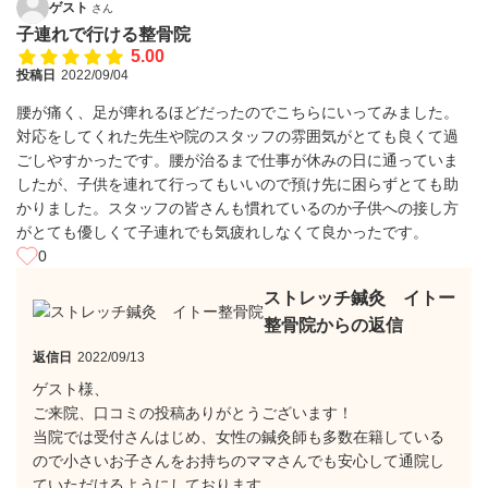
ゲスト
さん
子連れで行ける整骨院
5.00
投稿日
2022/09/04
腰が痛く、足が痺れるほどだったのでこちらにいってみました。
対応をしてくれた先生や院のスタッフの雰囲気がとても良くて過
ごしやすかったです。腰が治るまで仕事が休みの日に通っていま
したが、子供を連れて行ってもいいので預け先に困らずとても助
かりました。スタッフの皆さんも慣れているのか子供への接し方
がとても優しくて子連れでも気疲れしなくて良かったです。
0
ストレッチ鍼灸 イトー
整骨院からの返信
返信日
2022/09/13
ゲスト様、
ご来院、口コミの投稿ありがとうございます！
当院では受付さんはじめ、女性の鍼灸師も多数在籍している
ので小さいお子さんをお持ちのママさんでも安心して通院し
ていただけるようにしております。