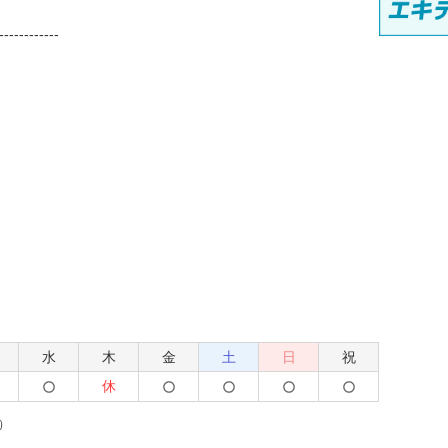
------------
水
木
金
土
日
祝
休
）