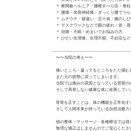
＊ 椎間板ヘルニア・腰椎すべり症・脊柱
＊ 腰痛・坐骨神経痛・ぎっくり腰でつら
＊ ムチウチ・寝違い・五十肩・腕のしび
＊ デスクワークなどで眼の疲れ・首・肩
＊ 頭痛・不眠・めまいでお悩みの方
＊ ひどい生理痛、生理不順、不妊症など
------------------------------------------------------
〜〜当院の考え〜〜
痛いところ・凝ってるところをただ揉む
また元の状態に戻ってしまいます。
当院では痛みの原因となっている背骨の
そして再発しない健康な体に改善してい
背骨を正すことは、体の機能を正常化す
そして人間本来が持っている自然治癒力
他の整体・マッサージ・各種療法では得
無理な矯正はしませんのでご安心くださ