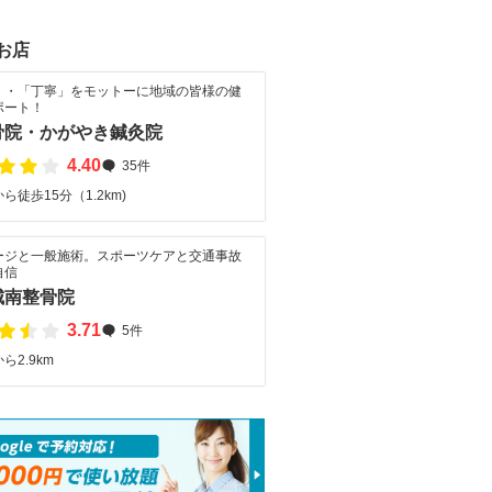
お店
」・「丁寧」をモットーに地域の皆様の健
ポート！
骨院・かがやき鍼灸院
4.40
35件
ら徒歩15分（1.2km)
ージと一般施術。スポーツケアと交通事故
自信
城南整骨院
3.71
5件
ら2.9km