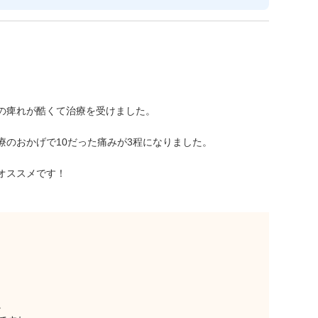
の痺れが酷くて治療を受けました。
療のおかげで10だった痛みが3程になりました。
オススメです！
。