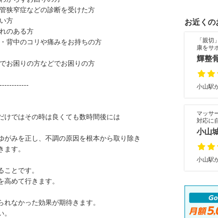
管狭窄症などの診断を受けた方
い方
お近くの
れのある方
「親切
・背中のコリや痛みをお持ちの方
康をサ
輝整
でお困りの方などでお困りの方
------------
小山駅か
マッサ
だけではその時は良くても数時間後には
対応に
小山
ゆがみを正し、不調の原因を根本から取り除き
きます。
小山駅か
ることです。
を高めて行きます。
られなかった効果が期待きます。
い。