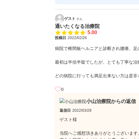
ゲスト
さん
通いたくなる治療院
5.00
投稿日
2022/02/26
病院で椎間板ヘルニアと診断され腰痛、足
最初は半信半疑でしたが、とても丁寧な治
どの病院に行っても満足出来ない方は是非
0
小山治療院からの返信
返信日
2022/03/28
ゲスト様
当院へご感想頂きありがとうございます