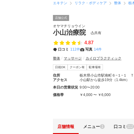
エキテン
リラク・ボディケア
整体
栃
店舗公式
オヤマチリョウイン
小山治療院
共有
4.87
口コミ
112件
写真
14件
整体
マッサージ
カイロプラクティック
日祝OK
クーポン有
駐車場有
住所
栃木県小山市駅南町６−１−１ 
アクセス
小山駅から徒歩19分（1.4km）
本日の営業状況
9:00〜20:00
価格帯
￥4,000 〜 ￥6,000
店舗情報
メニュー
口コミ
1
112