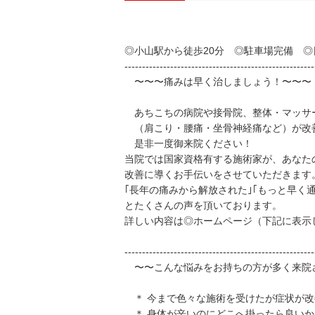
◎小山駅から徒歩20分 ◎駐車場完備 
------------------------------------------------------
〜〜〜痛みは早く治しましょう！〜〜〜
あちこちの病院や接骨院、整体・マッサ
（肩こり・腰痛・坐骨神経痛など）が改
是非一度御来院ください！
当院では国家資格有する施術家が、あなた
改善に導くお手伝いをさせていただきます
｢長年の痛みから解放された｣｢もっと早く
とたくさんの声を頂いております。
詳しい内容は◎ホームページ（下記に表示
------------------------------------------------------
〜〜こんな悩みをお持ちの方が多く来院
＊ 今まで色々な施術を受けたが症状が改
＊ 身体が辛いのにどこへ掛ったら良いか