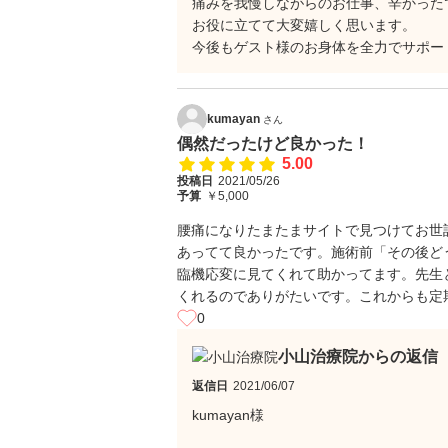
痛みを我慢しながらのお仕事、辛かった
お役に立てて大変嬉しく思います。
今後もゲスト様のお身体を全力でサポー
kumayan
さん
偶然だったけど良かった！
5.00
投稿日
2021/05/26
予算
￥5,000
腰痛になりたまたまサイトで見つけてお世
あってて良かったです。施術前「その後ど
臨機応変に見てくれて助かってます。先生
くれるのでありがたいです。これからも定
0
小山治療院からの返信
返信日
2021/06/07
kumayan様