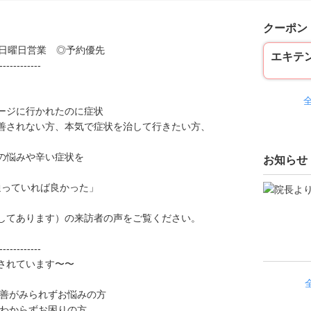
クーポン
◎日曜日営業 ◎予約優先
エキテ
------------
ージに行かれたのに症状
善されない方、本気で症状を治して行きたい方、
の悩みや辛い症状を
お知らせ
。
通っていれば良かった」
してあります）の来訪者の声をご覧ください。
------------
されています〜〜
善がみられずお悩みの方
わからずお困りの方