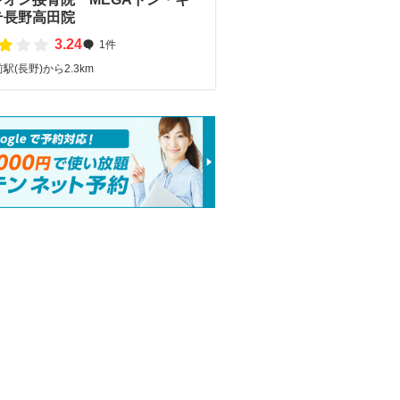
テ長野高田院
3.24
1件
駅(長野)から2.3km