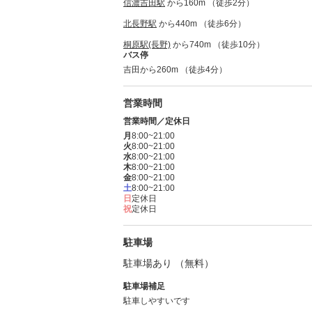
信濃吉田駅
から160m （徒歩2分）
北長野駅
から440m （徒歩6分）
桐原駅(長野)
から740m （徒歩10分）
バス停
吉田から260m （徒歩4分）
営業時間
営業時間／定休日
月
8:00~21:00
火
8:00~21:00
水
8:00~21:00
木
8:00~21:00
金
8:00~21:00
土
8:00~21:00
日
定休日
祝
定休日
駐車場
駐車場あり （無料）
駐車場補足
駐車しやすいです