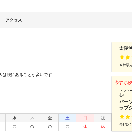
アクセス
太陽
今井駅か
因は腰にあることが多いです
今すぐお
マンツ
心♪
パーソ
ラブ
水
木
金
土
日
祝
長野駅(
休
休