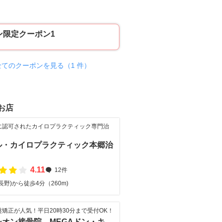
ン限定クーポン1
全てのクーポンを見る（1 件）
お店
に認可されたカイロプラクティック専門治
ル・カイロプラクティック本郷治
4.11
12件
長野)から徒歩4分（260m)
矯正が人気！平日20時30分まで受付OK！
シオン接骨院 MEGAドン・キ