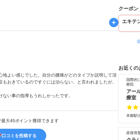
クーポン
エキテ
お近くの
心地よい感じでした。自分の腰痛がどのタイプか説明して頂
国際的
症もおきているのですぐには治らない、と言われましたが、
療院
。
アー
けない事の指導もうれしかったです。
療室
本郷駅(
で最大45ポイント獲得できます
産後骨盤
口コミを投稿する
クラ