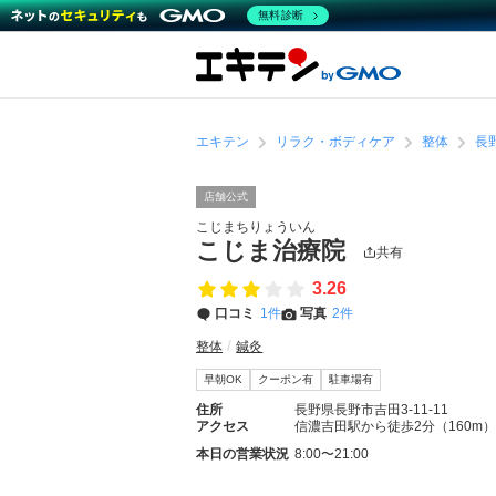
無料診断
エキテン
リラク・ボディケア
整体
長
店舗公式
こじまちりょういん
こじま治療院
共有
3.26
口コミ
1件
写真
2件
整体
鍼灸
早朝OK
クーポン有
駐車場有
住所
長野県長野市吉田3-11-11
アクセス
信濃吉田駅から徒歩2分（160m）
本日の営業状況
8:00〜21:00