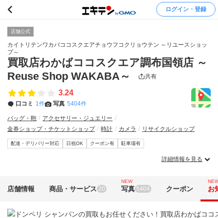
ログイン・登録
店舗公式
カイトリテンワカバココスクエアチョウフコクリョウテン ～リユースショッ
プ～
買取店わかばココスクエア調布国領店 ～
Reuse Shop WAKABA～
共有
3.24
口コミ
1件
写真
5404件
バッグ・鞄
アクセサリー・ジュエリー
金券ショップ・チケットショップ
時計
カメラ
リサイクルショップ
配達・デリバリー対応
日祝OK
クーポン有
駐車場有
詳細情報を見る
NEW
NE
店舗情報
商品・サービス
写真
クーポン
お
20
5404