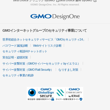
best choice クリニック byGMO
best choice 歯科 byGMO
©GMO DesignOne, Inc. All Rights reserved.
GMOインターネットグループのセキュリティ事業について
世界初総合ネットセキュリティサービス「GMOセキュリティ24」
パスワード漏洩診断
Webサイトリスク診断
セキュリティ相談AIチャットボット
実在証明・盗聴対策
サイバー攻撃対策（GMOサイバーセキュリティ byイエラエ）
サイバー攻撃対策（GMO Flatt Security）
なりすまし対策
セキュリティ事業の軌跡