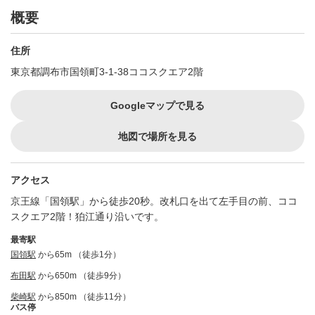
概要
住所
東京都調布市国領町3-1-38ココスクエア2階
Googleマップで見る
地図で場所を見る
アクセス
京王線「国領駅」から徒歩20秒。改札口を出て左手目の前、ココ
スクエア2階！狛江通り沿いです。
最寄駅
国領駅
から65m （徒歩1分）
布田駅
から650m （徒歩9分）
柴崎駅
から850m （徒歩11分）
バス停