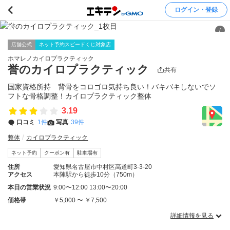
ログイン・登録
/
店舗公式
ネット予約スピードくじ対象店
ホマレノカイロプラクティック
誉のカイロプラクティック
共有
国家資格所持 背骨をコロゴロ気持ち良い！バキバキしないでソ
フトな骨格調整！カイロプラクティック整体
3.19
口コミ
1件
写真
39件
整体
カイロプラクティック
ネット予約
クーポン有
駐車場有
住所
愛知県名古屋市中村区高道町3-3-20
アクセス
本陣駅から徒歩10分（750m）
本日の営業状況
9:00〜12:00 13:00〜20:00
価格帯
￥5,000 〜 ￥7,500
詳細情報を見る