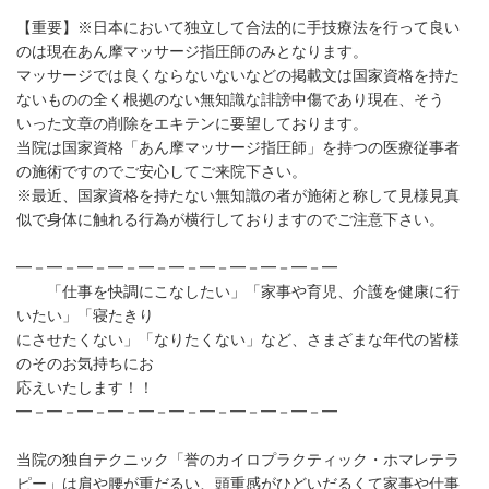
【重要】※日本において独立して合法的に手技療法を行って良い
のは現在あん摩マッサージ指圧師のみとなります。
マッサージでは良くならないないなどの掲載文は国家資格を持た
ないものの全く根拠のない無知識な誹謗中傷であり現在、そう
いった文章の削除をエキテンに要望しております。
当院は国家資格「あん摩マッサージ指圧師」を持つの医療従事者
の施術ですのでご安心してご来院下さい。
※最近、国家資格を持たない無知識の者が施術と称して見様見真
似で身体に触れる行為が横行しておりますのでご注意下さい。
━－━－━－━－━－━－━－━－━－━－━
「仕事を快調にこなしたい」「家事や育児、介護を健康に行
いたい」「寝たきり
にさせたくない」「なりたくない」など、さまざまな年代の皆様
のそのお気持ちにお
応えいたします！！
━－━－━－━－━－━－━－━－━－━－━
当院の独自テクニック「誉のカイロプラクティック・ホマレテラ
ピー」は肩や腰が重だるい、頭重感がひどいだるくて家事や仕事