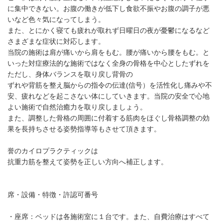
に集中できない。お腹の働きが低下し食欲不振やお腹の調子が悪
いなど色々気になってしまう。
また、とにかく寝ても疲れが取れず日曜日の夜が憂鬱になるなど
さまざまな症状に対応します。
当院の施術は肩が痛いから肩をもむ。腰が痛いから腰をもむ。と
いった対症療法的な施術ではなく全身の骨格を中心としたずれを
ただし、身体バランスを取り戻し背骨の
ずれや背筋を整え脳からの指令の伝達(信号）を活性化し痛みや不
安、疲れなどを起こさない体にしていきます。当院の安全で心地
よい施術で自然治癒力を取り戻しましょう。
また、調整した骨格の周囲に付着する筋肉をほぐし骨格調整の効
果を長持ちさせる姿勢指導等もさせて頂きます。
誉のカイロプラクティックは
抗重力筋を整えて姿勢を正しい方向へ補正します。
席・設備・特徴・許認可番号
・座席：ベッドは各施術室に１台です。また、自費治療はすべて