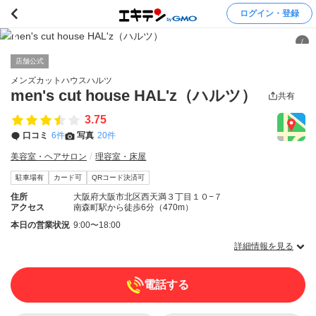
ログイン・登録
/
店舗公式
メンズカットハウスハルツ
men's cut house HAL'z（ハルツ）
共有
3.75
口コミ
6件
写真
20件
美容室・ヘアサロン
理容室・床屋
駐車場有
カード可
QRコード決済可
住所
大阪府大阪市北区西天満３丁目１０−７
アクセス
南森町駅から徒歩6分（470m）
本日の営業状況
9:00〜18:00
詳細情報を見る
電話する