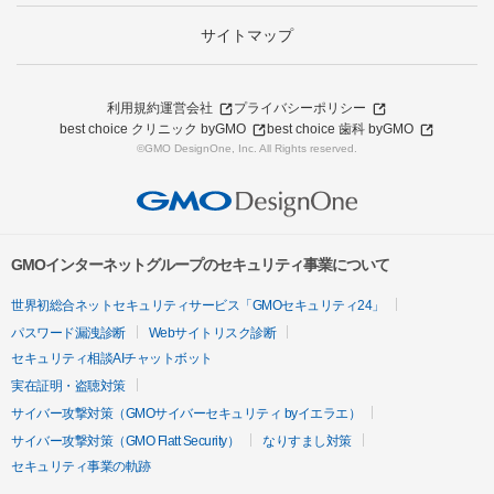
サイトマップ
利用規約
運営会社
プライバシーポリシー
best choice クリニック byGMO
best choice 歯科 byGMO
©GMO DesignOne, Inc. All Rights reserved.
GMOインターネットグループのセキュリティ事業について
世界初総合ネットセキュリティサービス「GMOセキュリティ24」
パスワード漏洩診断
Webサイトリスク診断
セキュリティ相談AIチャットボット
実在証明・盗聴対策
サイバー攻撃対策（GMOサイバーセキュリティ byイエラエ）
サイバー攻撃対策（GMO Flatt Security）
なりすまし対策
セキュリティ事業の軌跡