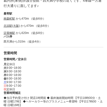
裁判所(東側)弁護士会館・西天満小学校の近くです、4車線一方通
行大通りに面してます♪
最寄駅
南森町駅
から470m （徒歩6分）
北浜駅(大阪)
から470m （徒歩6分）
淀屋橋駅
から620m （徒歩8分）
バス停
西天満から310m （徒歩4分）
営業時間
営業時間／定休日
月
定休日
火
9:00~18:00
水
9:00~18:00
木
9:00~18:00
金
9:00~18:00
土
9:00~17:00
日
9:00~17:00
祝
定休日
営業時間補足
◆当日予約受け付け 閉店1時間前 ◆ 最終施術開始時間 【平日18時00分・土
曜·日曜17時】 ◆ヘヤーカラー等のプラスメニュー希望時 【平日17時00 ・土
曜·日曜16時】