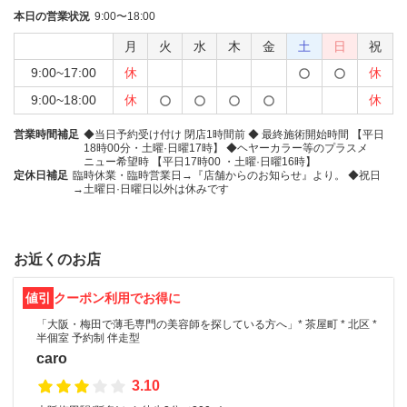
本日の営業状況
9:00〜18:00
月
火
水
木
金
土
日
祝
9:00~17:00
休
休
9:00~18:00
休
休
営業時間補足
◆当日予約受け付け 閉店1時間前 ◆ 最終施術開始時間 【平日
18時00分・土曜·日曜17時】 ◆ヘヤーカラー等のプラスメ
ニュー希望時 【平日17時00 ・土曜·日曜16時】
定休日補足
臨時休業・臨時営業日→『店舗からのお知らせ』より。 ◆祝日
→土曜日·日曜日以外は休みです
お近くのお店
値引
クーポン利用でお得に
「大阪・梅田で薄毛専門の美容師を探している方へ」* 茶屋町 * 北区 *
半個室 予約制 伴走型
caro
3.10