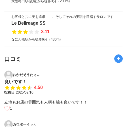
大阪梅田駅(阪急)から徒歩3分（200m)
お客様と共に美を追求――。そしてそれの実現を目指すサロンです
Le Bellreage SS
3.11
なにわ橋駅から徒歩6分（430m)
口コミ
おかだそうた
さん
良いです！
4.50
投稿日
2025/02/10
立地もお店の雰囲気も人柄も腕も良いです！！
1
カウボーイ
さん