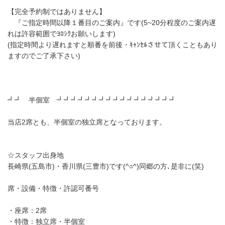
【完全予約制ではありません】
『ご指定時間以降１番目のご案内』です(5~20分程度のご案内遅
れは許容範囲でﾖﾛｼｸお願いします)
(指定時間より遅れますと順番を前後・ｷｬﾝｾﾙさせて頂くこともあり
ますのでご了承下さい)
┛┛ 半個室 ┛┛┛┛┛┛┛┛┛┛┛┛┛┛┛┛┛
当店2席とも、半個室の独立席となっております。
☆スタッフ出身地
長崎県(五島市)・香川県(三豊市)です(^○^)同郷の方､是非に(笑)
席・設備・特徴・許認可番号
・座席：2席
・特徴：独立席・半個室