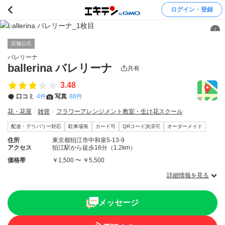
ログイン・登録
/
店舗公式
バレリーナ
ballerina バレリーナ
共有
3.48
口コミ
4件
写真
88件
花・花屋
雑貨
フラワーアレンジメント教室・生け花スクール
配達・デリバリー対応
駐車場有
カード可
QRコード決済可
オーダーメイド
住所
東京都狛江市中和泉5-13-9
アクセス
狛江駅から徒歩16分（1.2km）
価格帯
￥1,500 〜 ￥5,500
詳細情報を見る
メッセージ