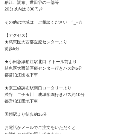
狛江、調布、世田谷の一部等
20分以内は 300円🎶
その他の地域は ご相談ください ^_−☆
【アクセス】
★慈恵医大西部医療センターより
徒歩5分
★小田急線狛江駅北口 ドトール前より
慈恵医大西部医療センター行きバス約5分
都営狛江団地下車
★京王線調布駅南口ロータリーより
渋谷、二子玉川、成城学園行きバス約10分
都営狛江団地下車
国領駅より徒歩約15分
お電話かメールでご注文をいただくと