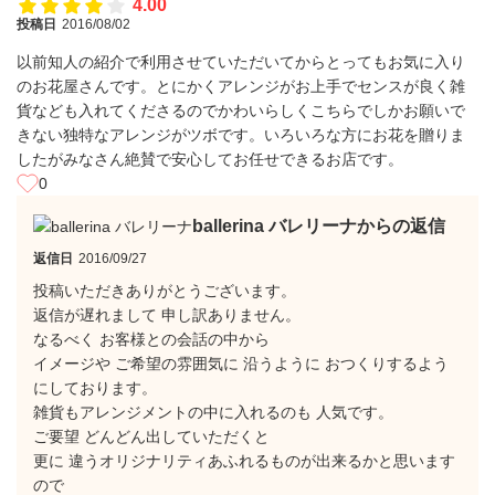
4.00
投稿日
2016/08/02
以前知人の紹介で利用させていただいてからとってもお気に入り
のお花屋さんです。とにかくアレンジがお上手でセンスが良く雑
貨なども入れてくださるのでかわいらしくこちらでしかお願いで
きない独特なアレンジがツボです。いろいろな方にお花を贈りま
したがみなさん絶賛で安心してお任せできるお店です。
0
ballerina バレリーナからの返信
返信日
2016/09/27
投稿いただきありがとうございます。
返信が遅れまして 申し訳ありません。
なるべく お客様との会話の中から
イメージや ご希望の雰囲気に 沿うように おつくりするよう
にしております。
雑貨もアレンジメントの中に入れるのも 人気です。
ご要望 どんどん出していただくと
更に 違うオリジナリティあふれるものが出来るかと思います
ので