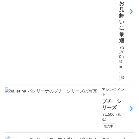
お
見
舞
い
に
最
適
3
￥
,30
0
（
税
込
）
販売中
アレンジメン
ト
プチ シ
リーズ
1,500
￥
（税
込）
販売中