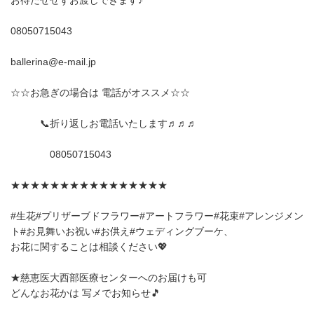
お待たせせずお渡しできます♪
08050715043
ballerina@e-mail.jp
☆☆お急ぎの場合は 電話がオススメ☆☆
📞折り返しお電話いたします♬♬♬
08050715043
★★★★★★★★★★★★★★★★
#生花#プリザーブドフラワー#アートフラワー#花束#アレンジメン
ト#お見舞いお祝い#お供え#ウェディングブーケ、
お花に関することは相談ください💖
★慈恵医大西部医療センターへのお届けも可
どんなお花かは 写メでお知らせ🎵