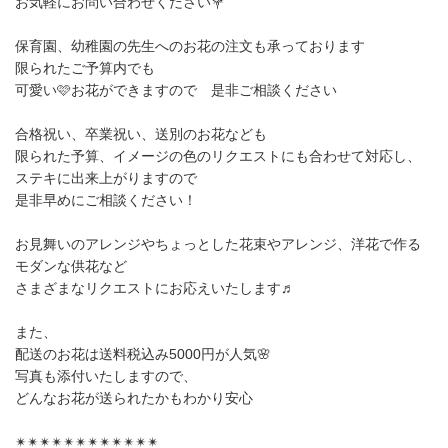
お気軽にお問い合わせください💐
保育園、幼稚園の先生へのお花の注文も承っております
限られたご予算内でも
可愛い🩷お花ができますので 是非ご相談ください
合格祝い、卒業祝い、送別のお花なども
限られた予算、イメージの色のリクエストにも合わせて対応し、
ステキに出来上がりますので
是非早めにご相談ください！
お見舞いのアレンジやちょっとした花束やアレンジ、洋花で作る
モダンな供花など
さまざまなリクエストにお応えいたします♬
また、
配送のお花は送料税込み5000円が人気🌸
写真も添付いたしますので、
どんなお花が送られたかもわかり安心
✴︎✴︎✴︎✴︎✴︎✴︎✴︎✴︎✴︎✴︎✴︎✴︎