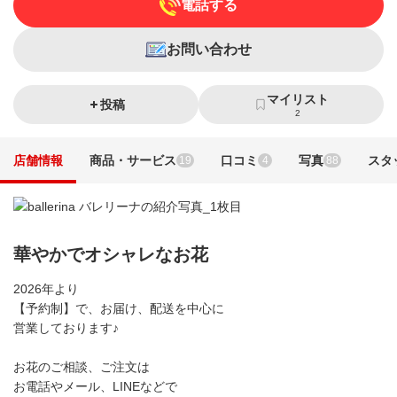
電話する
お問い合わせ
マイリスト
投稿
2
店舗情報
商品・サービス
口コミ
写真
スタ
19
4
88
華やかでオシャレなお花
2026年より
【予約制】で、お届け、配送を中心に
営業しております♪
お花のご相談、ご注文は
お電話やメール、LINEなどで