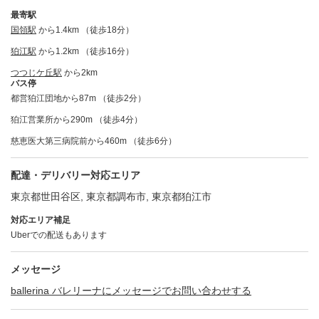
最寄駅
国領駅
から1.4km （徒歩18分）
狛江駅
から1.2km （徒歩16分）
つつじケ丘駅
から2km
バス停
都営狛江団地から87m （徒歩2分）
狛江営業所から290m （徒歩4分）
慈恵医大第三病院前から460m （徒歩6分）
配達・デリバリー対応エリア
東京都世田谷区, 東京都調布市, 東京都狛江市
対応エリア補足
Uberでの配送もあります
メッセージ
ballerina バレリーナにメッセージでお問い合わせする