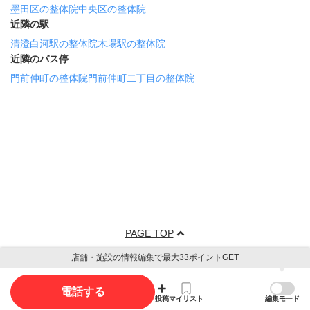
墨田区の整体院
中央区の整体院
近隣の駅
清澄白河駅の整体院
木場駅の整体院
近隣のバス停
門前仲町の整体院
門前仲町二丁目の整体院
PAGE TOP
店舗・施設の情報編集で最大33ポイントGET
電話する
投稿
マイリスト
編集モード