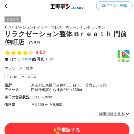
ログイン・登録
店舗公式
リラクゼーションセイタイ ブレス モンゼンナカチョウテン
リラクゼーション整体 Bｒｅａｔｈ 門前
仲町店
共有
4.52
口コミ
239件
写真
10件
マッサージ
整体
日祝OK
クーポン有
住所
東京都江東区門前仲町1丁目5-6 菅野ビル２階
アクセス
門前仲町駅から徒歩2分（130m）
本日の営業状況
12:00〜20:00
価格帯
￥3,150 〜 ￥9,900
詳細情報を見る
電話する