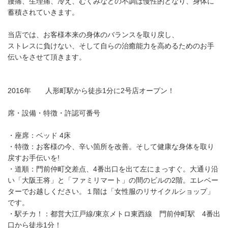
腰痛、生理痛、冷え、むくみなどの不調は慢性的となり、身体に
蓄積されていきます。
当店では、お客様本来の身体のバランスを取り戻し、
ストレスに負けない、そして自らの治癒能力を高めるためのお手
伝いをさせて頂きます。
2016年 人形町駅から徒歩1分に2号店オープン！
席・設備・特徴・許認可番号
・座席：ベッド 4床
・特徴：お客様の今、辛い箇所を改善。そして健康な身体を取り
戻すお手伝いを!
・道順：門前仲町交差点、4番出口を出て左にまっすぐ。大通り沿
い「大阪王将」と「ファミリマート」の間のビルの2階。エレベー
ターでお越しください。１階は「女性服のリサイクルショップ」
です。
・駅チカ！：都営大江戸線/東京メトロ東西線 門前仲町駅 4番出
口から徒歩1分！