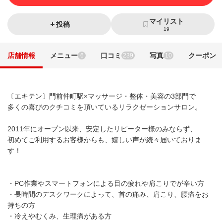
マイリスト
投稿
19
店舗情報
メニュー
口コミ
写真
クーポン
6
239
10
〔エキテン〕門前仲町駅×マッサージ・整体・美容の3部門で
多くの喜びのクチコミを頂いているリラクゼーションサロン。
2011年にオープン以来、安定したリピーター様のみならず、
初めてご利用するお客様からも、嬉しい声が続々届いておりま
す！
・PC作業やスマートフォンによる目の疲れや肩こりでが辛い方
・長時間のデスクワークによって、首の痛み、肩こり、腰痛をお
持ちの方
・冷えやむくみ、生理痛がある方