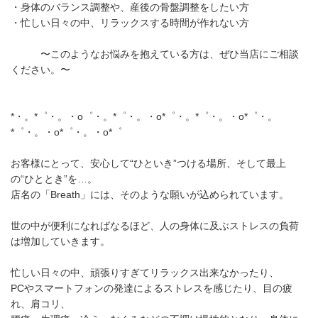
・身体のバランス調整や、産後の骨盤調整をしたい方
・忙しい日々の中、リラックスする時間が作れない方
〜このようなお悩みを抱えている方は、ぜひ当店にご相談
ください。〜
*・。*゜・。・o゜・。*゜・。・o*゜・。*゜・。・o*゜・。
*゜・。・o*゜・。・o*゜
お客様にとって、安心して“ひといき”つける場所、そして最上
の“ひととき”を…。
店名の「Breath」には、そのような願いが込められています。
世の中が便利になればなるほど、人の身体に及ぶストレスの負荷
は増加していきます。
忙しい日々の中、頑張りすぎてリラックス出来なかったり、
PCやスマートフォンの発達によるストレスを感じたり、目の疲
れ、肩コリ、