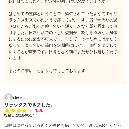
数日経ちましたが、お身体の調子はいかがでしょうか？
はじめての整体ということで、緊張されていたようですがリ
ラックス出来ていたようで嬉しく思います。肩甲骨周りの凝
りはいたみがあると仰っていた通り、かなり凝り固まってお
りました。日常生活での正しい姿勢が、凝りを溜めない身体
にするために必要不可欠です。そして、そのためにはかたく
なってしまっている筋肉を定期的にほぐし、血行をよくして
いくことが重要です。限界と思う前にまたぜひお越しくださ
いませ。
またのご来店、心よりお待ちしております。
sho
さん
リラックスできました。
4.00
投稿日
2018/06/17
日曜日にやっている近くの整体を探していて、新規がおとくだっ