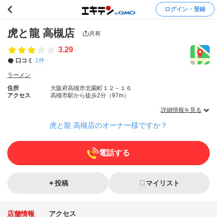
ログイン・登録
虎と龍 高槻店
共有
3.29
口コミ
1件
ラーメン
住所
大阪府高槻市北園町１２－１６
アクセス
高槻市駅から徒歩2分（97m）
詳細情報を見る
虎と龍 高槻店のオーナー様ですか？
電話する
投稿
マイリスト
店舗情報
アクセス