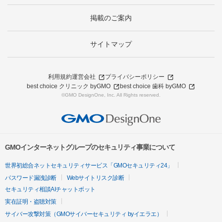
掲載のご案内
サイトマップ
利用規約
運営会社
プライバシーポリシー
best choice クリニック byGMO
best choice 歯科 byGMO
©GMO DesignOne, Inc. All Rights reserved.
GMOインターネットグループのセキュリティ事業について
世界初総合ネットセキュリティサービス「GMOセキュリティ24」
パスワード漏洩診断
Webサイトリスク診断
セキュリティ相談AIチャットボット
実在証明・盗聴対策
サイバー攻撃対策（GMOサイバーセキュリティ byイエラエ）