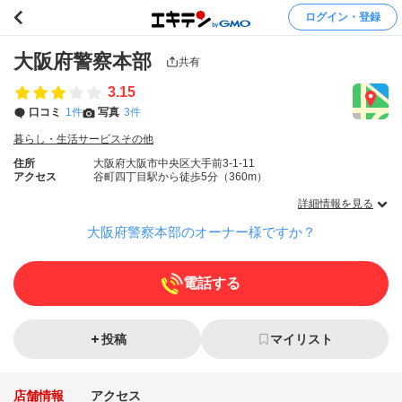
ログイン・登録
大阪府警察本部
共有
3.15
口コミ
1件
写真
3件
暮らし・生活サービスその他
住所
大阪府大阪市中央区大手前3-1-11
アクセス
谷町四丁目駅から徒歩5分（360m）
詳細情報を見る
大阪府警察本部のオーナー様ですか？
電話する
投稿
マイリスト
店舗情報
アクセス