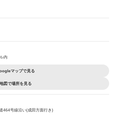
ール内
oogleマップで見る
地図で場所を見る
464号線沿い(成田方面行き)