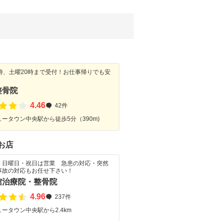
1時、土曜20時まで受付！お仕事帰りでも安
整骨院
4.46
42件
ータウン中央駅から徒歩5分（390m)
お店
・日曜日・祝日は営業 急患の対応・突然
事故の対応もお任せ下さい！
館治療院・整骨院
4.96
237件
ータウン中央駅から2.4km