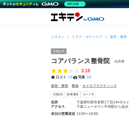
無料診断
エキテン
リラク・ボディケア
接骨・整骨
店舗公式
コアバランス整骨院
共有
3.18
口コミ
1件
写真
3件
接骨・整骨
整体
カイロプラクティック
日祝OK
駐車場有
カード可
住所
千葉県印西市泉野1丁目144-6カ
アクセス
千葉ニュータウン中央駅から徒歩1
本日の営業状況
10:00〜18:00