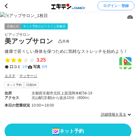
ログイン・登録
/
店舗公式
ネット予約スピードくじ対象店
ビアップサロン
美アップサロン
共有
健康で若々しい身体を保つために気軽なストレッチを始めよう！
3.25
口コミ
1件
写真
6件
エステ
マッサージ
ネット予約
日祝OK
住所
京都府京都市北区上賀茂岡本町58-19
アクセス
北山駅(京都)から徒歩10分（800m）
本日の営業状況
10:00〜18:00
詳細情報を見る
ネット予約