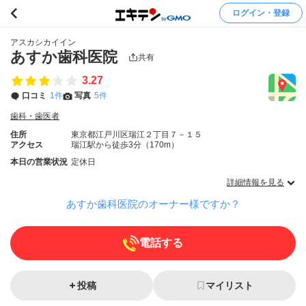
ログイン・登録
アスカシカイイン
あすか歯科医院
共有
3.27
口コミ
1件
写真
5件
歯科・歯医者
住所
東京都江戸川区瑞江２丁目７－１５
アクセス
瑞江駅から徒歩3分（170m）
本日の営業状況
定休日
詳細情報を見る
あすか歯科医院のオーナー様ですか？
電話する
投稿
マイリスト