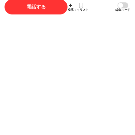
電話する
写真
投稿
マイリスト
編集モード
写真投稿で最大35ポイント獲得できます。
写真を投稿する
概要
店舗名
ムネヒロシヨウジ
有限会社棟廣商事
ジャンル
不動産売買