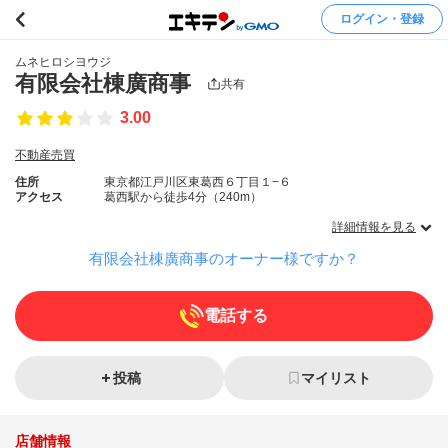
ログイン・登録
ムネヒロシヨウジ
有限会社棟廣商事
共有
3.00
不動産売買
住所
東京都江戸川区東葛西６丁目１−６
アクセス
葛西駅から徒歩4分（240m）
詳細情報を見る
有限会社棟廣商事のオーナー様ですか？
電話する
投稿
マイリスト
店舗情報