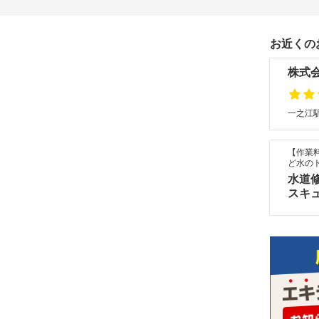
お近くの
株式
一之江駅
【作業料
ど水のト
水道
スキ