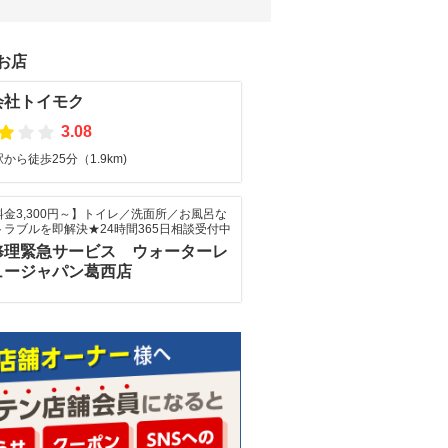
お店
会社トイモク
3.08
から徒歩25分（1.9km)
金3,300円～】トイレ／洗面所／お風呂な
ラブルを即解決★24時間365日相談受付中
修理緊急サービス ウォーターレ
ュージャパン葛西店