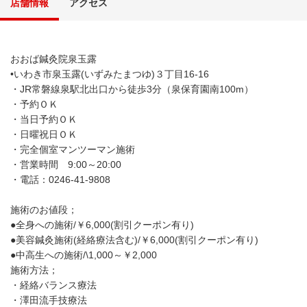
店舗情報
アクセス
おおば鍼灸院泉玉露
•いわき市泉玉露(いずみたまつゆ)３丁目16-16
・JR常磐線泉駅北出口から徒歩3分（泉保育園南100m）
・予約ＯＫ
・当日予約ＯＫ
・日曜祝日ＯＫ
・完全個室マンツーマン施術
・営業時間 9:00～20:00
・電話：0246-41-9808
施術のお値段；
●全身への施術/￥6,000(割引クーポン有り)
●美容鍼灸施術(経絡療法含む)/￥6,000(割引クーポン有り)
●中高生への施術/\1,000～￥2,000
施術方法；
・経絡バランス療法
・澤田流手技療法