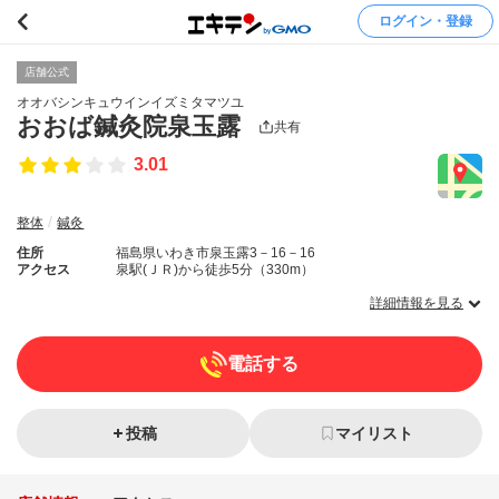
ログイン・登録
店舗公式
オオバシンキュウインイズミタマツユ
おおば鍼灸院泉玉露
共有
3.01
整体
鍼灸
住所
福島県いわき市泉玉露3－16－16
アクセス
泉駅(ＪＲ)から徒歩5分（330m）
詳細情報を見る
電話する
投稿
マイリスト