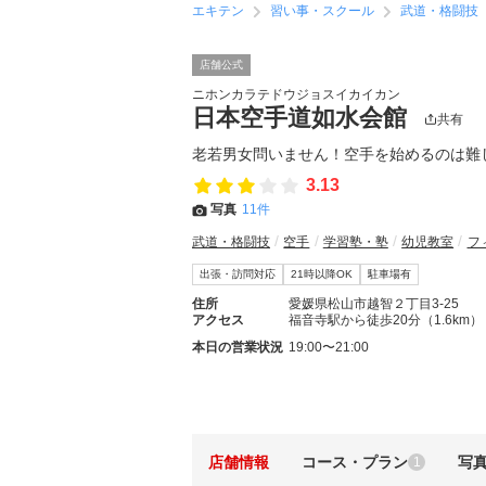
エキテン
習い事・スクール
武道・格闘技
店舗公式
ニホンカラテドウジョスイカイカン
日本空手道如水会館
共有
老若男女問いません！空手を始めるのは難
3.13
写真
11件
武道・格闘技
空手
学習塾・塾
幼児教室
フ
出張・訪問対応
21時以降OK
駐車場有
住所
愛媛県松山市越智２丁目3-25
アクセス
福音寺駅から徒歩20分（1.6km）
本日の営業状況
19:00〜21:00
店舗情報
コース・プラン
写
1