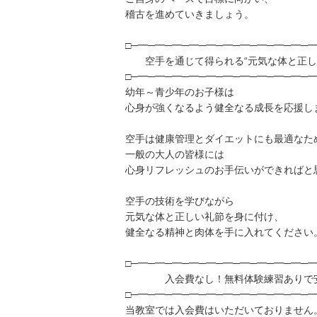
稽古を進めていきましょう。
□─━─━─━─━─━─━─━─━─━─━─━
空手を通じて得られる“元気な体と正し
□─━─━─━─━─━─━─━─━─━─━─━
幼年～青少年のお子様は
心身が強くなるよう健全なる成長を応援し
空手は健康管理とダイエットにも最適なた
一般の大人の皆様には
心身リフレッシュのお手伝いができればと
空手の技術を学びながら
元気な体と正しい礼節を身に付け、
健全なる精神と肉体を手に入れてください
□─━─━─━─━─━─━─━─━─━─━─━
入会費なし！無料体験練習ありで安
□─━─━─━─━─━─━─━─━─━─━─━
当教室では入会費はいただいておりません