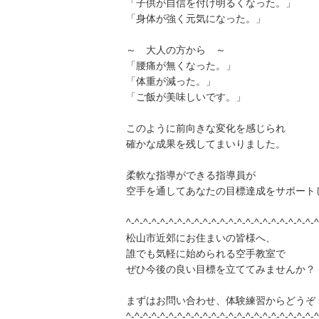
「子供が自信を付け明るくなった。」
「身体が強く元気になった。」
～ 大人の方から ～
「腰痛が無くなった。」
「体重が減った。」
「ご飯が美味しいです。」
このように前向きな変化を感じられ
確かな成果を残してまいりました。
柔軟な指導ができる指導員が
空手を通してあなたの目標達成をサポート
^-^-^-^-^-^-^-^-^-^-^-^-^-^-^-^-^-^-^-^-^-^-^
松山市近郊にお住まいの皆様へ、
誰でも気軽に始められる空手教室で
ぜひ今後の良い目標を立ててみませんか？
まずはお問い合わせ、体験練習からどうぞ
^-^-^-^-^-^-^-^-^-^-^-^-^-^-^-^-^-^-^-^-^-^-^