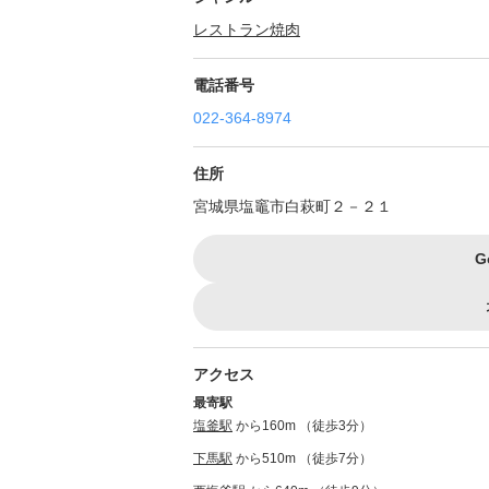
レストラン
焼肉
電話番号
022-364-8974
住所
宮城県塩竈市白萩町２－２１
G
アクセス
最寄駅
塩釜駅
から160m （徒歩3分）
下馬駅
から510m （徒歩7分）