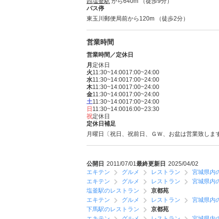
西塩釜駅
から640m （徒歩9分）
バス停
東玉川郵便局前から120m （徒歩2分）
営業時間
営業時間／定休日
月
定休日
火
11:30~14:00
17:00~24:00
水
11:30~14:00
17:00~24:00
木
11:30~14:00
17:00~24:00
金
11:30~14:00
17:00~24:00
土
11:30~14:00
17:00~24:00
日
11:30~14:00
16:00~23:30
祝
定休日
定休日補足
月曜日〔祝日、祝前日、ＧＷ、お盆は営業致しま
公開日
2011/07/01
最終更新日
2025/04/02
エキテン
グルメ
レストラン
宮城県内
エキテン
グルメ
レストラン
宮城県内
塩釜駅のレストラン
京都苑
エキテン
グルメ
レストラン
宮城県内
下馬駅のレストラン
京都苑
エキテン
グルメ
レストラン
宮城県内