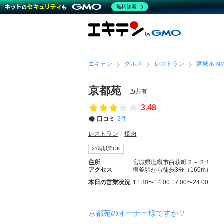
無料診断
エキテン
グルメ
レストラン
宮城県内
京都苑
共有
3.48
口コミ
3件
レストラン
焼肉
21時以降OK
住所
宮城県塩竈市白萩町２－２１
アクセス
塩釜駅から徒歩3分（160m）
本日の営業状況
11:30〜14:00 17:00〜24:00
京都苑のオーナー様ですか？