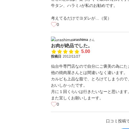
牛タン、ハラミ♪が私のお勧めです。
考えてるだけでヨダレが…（笑）
0
urashima
さん
お肉が絶品でした。
5.00
投稿日
2012/11/27
仙台牛専門店なので自分にご褒美の為にた
他の焼肉屋さんとは間違いなく違います。
カルビも上品な脂で、とろけてしまうので
おいしかったです。
月に１回くらいは行きたいなーと思います
また宜しくお願いしまーす。
0
口コミ投稿