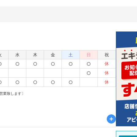
火
水
木
金
土
日
祝
休
休
休
営業致します〕