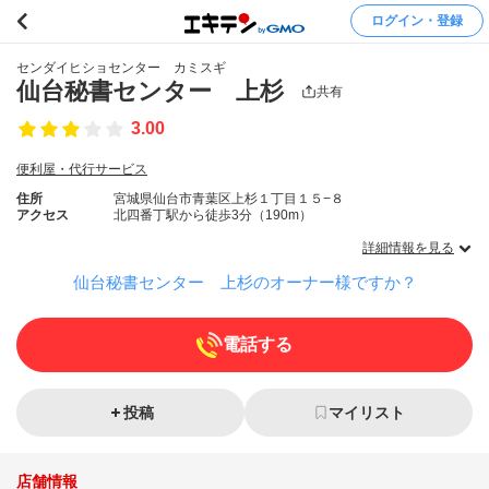
ログイン・登録
センダイヒショセンター カミスギ
仙台秘書センター 上杉
共有
3.00
便利屋・代行サービス
住所
宮城県仙台市青葉区上杉１丁目１５−８
アクセス
北四番丁駅から徒歩3分（190m）
詳細情報を見る
仙台秘書センター 上杉のオーナー様ですか？
電話する
投稿
マイリスト
店舗情報