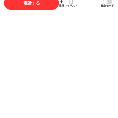
電話する
投稿
マイリスト
編集モード
口コミを投稿する
写真
写真投稿で最大35ポイント獲得できます。
写真を投稿する
概要
店舗名