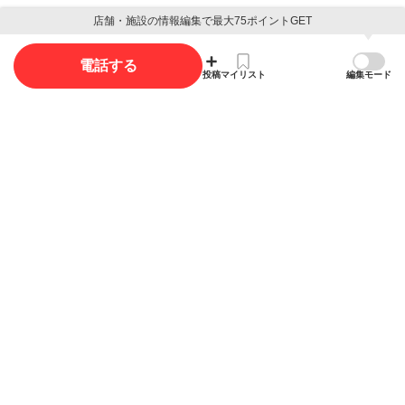
店舗・施設の情報編集で最大75ポイントGET
写真
電話する
投稿
マイリスト
編集モード
写真投稿で最大35ポイント獲得できます。
写真を投稿する
概要
店舗名
コミツト
有限会社コミット