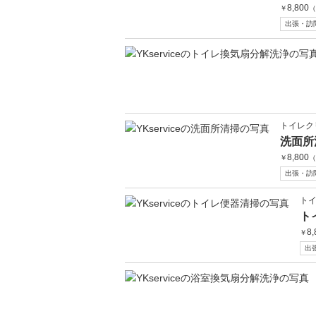
8,800
￥
（
出張・訪
トイレク
洗面所
8,800
￥
（
出張・訪
ト
ト
8,
￥
出