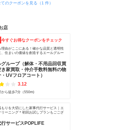
全てのクーポンを見る（1 件）
お店
F
今すぐお得なクーポンをチェック
る理由がここにある！確かな品質と透明性
に、住まいの価値を創造するエールグルー
ルグループ（解体・不用品回収買
空き家買取・仲介手数料無料の物
介・UVフロアコート）
3.12
から徒歩7分（550m)
温もりを大切にした家事代行サービス｜エ
クリーニング＊初回お試しプランもごござ
！
行サービスPOPLIFE