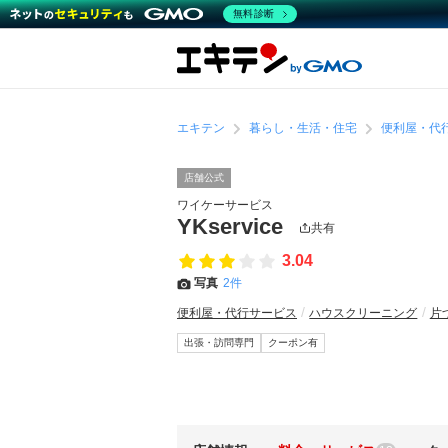
無料診断
エキテン
暮らし・生活・住宅
便利屋・代
店舗公式
ワイケーサービス
YKservice
共有
3.04
写真
2件
便利屋・代行サービス
ハウスクリーニング
片
出張・訪問専門
クーポン有