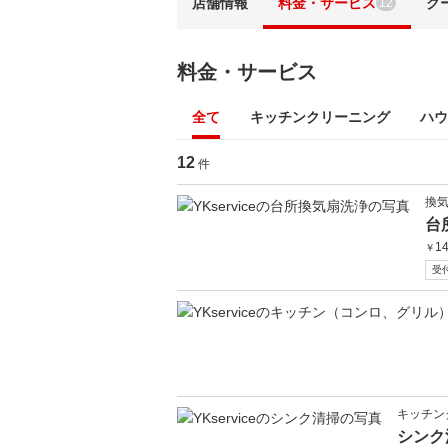
店舗情報
料金・サービス
ク
12
料金・サービス
全て
キッチンクリーニング
ハウ
12
件
換
台
14
￥
受
キッチン
シンク