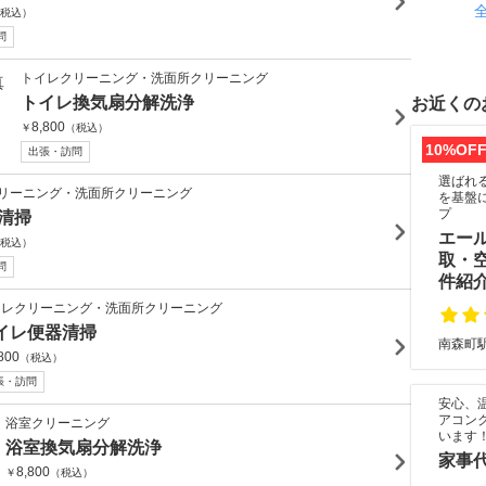
税込）
問
トイレクリーニング・洗面所クリーニング
トイレ換気扇分解洗浄
お近くの
8,800
￥
（税込）
10%OF
出張・訪問
選ばれ
リーニング・洗面所クリーニング
を基盤
プ
清掃
エー
税込）
取・
問
件紹
イレクリーニング・洗面所クリーニング
イレ便器清掃
南森町駅
800
（税込）
張・訪問
安心、
アコン
浴室クリーニング
います
浴室換気扇分解洗浄
家事代
8,800
￥
（税込）