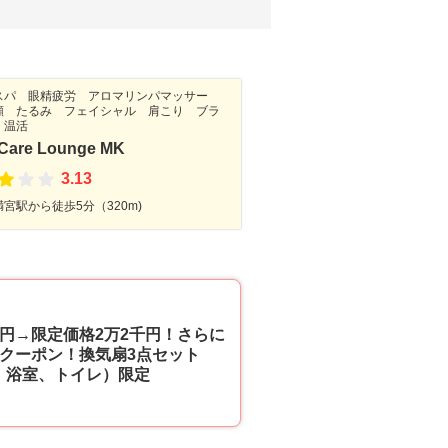
スパ 眼精疲労 アロマリンパマッサー
顔 たるみ フェイシャル 肩こり ブラ
イレクリーニング・洗面所クリーニング
エアコンクリーニング
 温活
 Care Lounge MK
3.13
宮駅から徒歩5分（320m)
10
千円→限定価格2万2千円！さらに
割クーポン！換気扇3点セット
、浴室、トイレ）限定