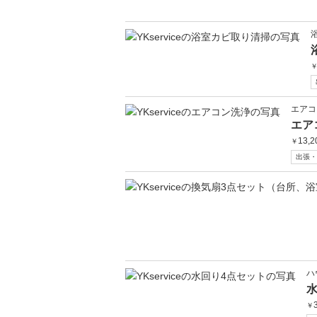
エアコ
エア
13,2
￥
出張・
ハ
￥