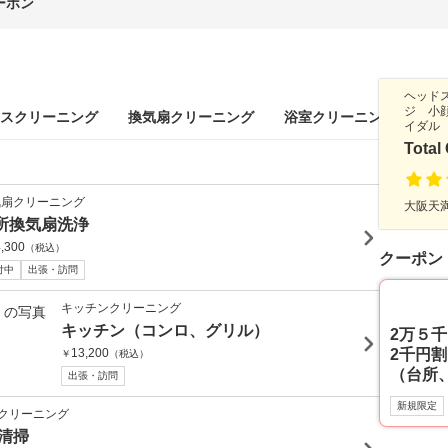
ーポン
ヘッド
ジ 小
スクリーニング
換気扇クリーニング
浴室クリーニング
ト
イダル
Total
気扇クリーニング
大阪天満
所換気扇洗浄
,300
（税込）
クーポン
付中
出張・訪問
キッチンクリーニング
キッチン（コンロ、グリル）
2万５
13,200
2千円
￥
（税込）
（台所
出張・訪問
新規限定
クリーニング
清掃