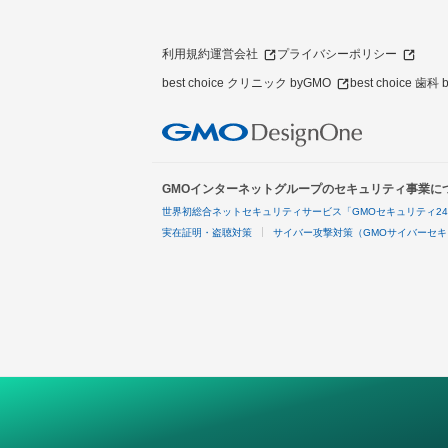
利用規約
運営会社
プライバシーポリシー
best choice クリニック byGMO
best choice 歯科
GMOインターネットグループのセキュリティ事業に
世界初総合ネットセキュリティサービス「GMOセキュリティ2
実在証明・盗聴対策
サイバー攻撃対策（GMOサイバーセキ