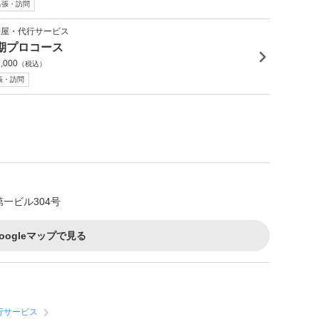
出張・訪問
利屋・代行サービス
期プロコース
,000
（税込）
張・訪問
一ビル304号
oogleマップで見る
行サービス