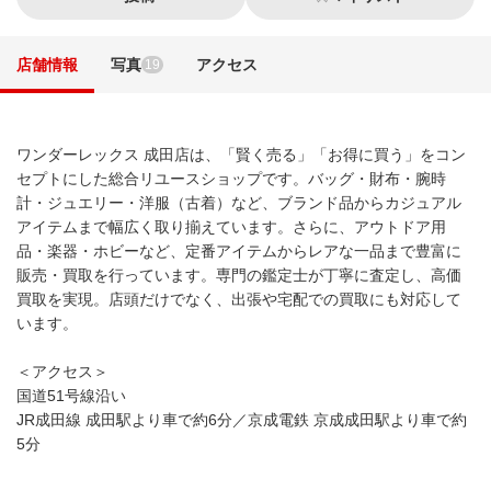
店舗情報
写真
アクセス
19
ワンダーレックス 成田店は、「賢く売る」「お得に買う」をコン
セプトにした総合リユースショップです。バッグ・財布・腕時
計・ジュエリー・洋服（古着）など、ブランド品からカジュアル
アイテムまで幅広く取り揃えています。さらに、アウトドア用
品・楽器・ホビーなど、定番アイテムからレアな一品まで豊富に
販売・買取を行っています。専門の鑑定士が丁寧に査定し、高価
買取を実現。店頭だけでなく、出張や宅配での買取にも対応して
います。
＜アクセス＞
国道51号線沿い
JR成田線 成田駅より車で約6分／京成電鉄 京成成田駅より車で約
5分