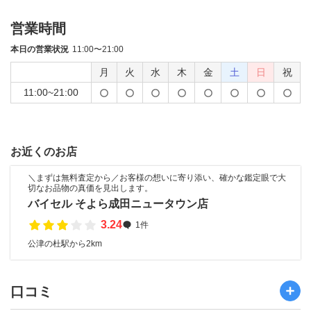
営業時間
本日の営業状況
11:00〜21:00
月
火
水
木
金
土
日
祝
11:00~21:00
お近くのお店
＼まずは無料査定から／お客様の想いに寄り添い、確かな鑑定眼で大
切なお品物の真価を見出します。
バイセル そよら成田ニュータウン店
3.24
1件
公津の杜駅から2km
口コミ