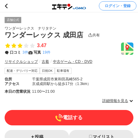
ログイン・登録
店舗公式
ワンダーレックス ナリタテン
ワンダーレックス 成田店
共有
3.47
口コミ
3件
写真
19件
リサイクルショップ
古着
中古ゲーム・CD・DVD
配達・デリバリー対応
日祝OK
駐車場有
住所
千葉県成田市東和田高崎565-2
アクセス
京成成田駅から徒歩17分（1.3km）
本日の営業状況
11:00〜21:00
詳細情報を見る
電話する
投稿
マイリスト