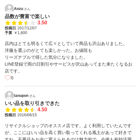
Anzu
さん
品数が豊富で楽しい
3.50
投稿日
2017/12/07
予算
￥1,800
店内はとても明るくて広々としていて商品も沢山ありました。
洋服を選ぶのがとても楽しかった。お値段も
リーズナブルで得した気分になりました。
LINE登録で雨の日割引やサービスが沢山あってまた来たくなるお
店です。
0
tanupon
さん
いい品を取り引きできた
4.50
投稿日
2016/08/15
リサイクルショップのオススメ店です。よく利用していたんです
が、ここにはいい品を高く買い取ってくれる風土があって好きで
すね。不要品をお金に変えられるのは魅力的で、今後も有効活用