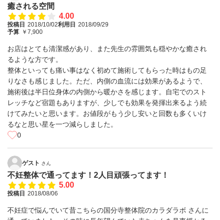
癒される空間
4.00
投稿日
2018/10/02
利用日
2018/09/29
予算
￥7,900
お店はとても清潔感があり、また先生の雰囲気も穏やかな癒され
るような方です。
整体といっても痛い事はなく初めて施術してもらった時はもの足
りなさも感じました。ただ、内側の血流には効果があるようで、
施術後は半日位身体の内側から暖かさを感じます。自宅でのスト
レッチなど宿題もありますが、少しでも効果を発揮出来るよう続
けてみたいと思います。お値段がもう少し安いと回数も多くいけ
るなと思い星を一つ減らしました。
0
ゲスト
さん
不妊整体で通ってます！2人目頑張ってます！
5.00
投稿日
2018/08/06
不妊症で悩んでいて昔こちらの国分寺整体院のカラダラボ さんに