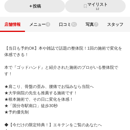
マイリスト
投稿
12
店舗情報
メニュー
口コミ
写真
スタッフ
4
91
7
【当日も予約OK】本や雑誌で話題の整体院！1回の施術で変化を
体感できる！
本で『ゴッドハンド』と紹介された施術のプロがいる整体院で
す！
★肩こり、骨盤の歪み、腰痛でお悩みなら当院へ
★大学病院の先生も推薦する施術です！
★根本施術で、その日に変化を体感！
★「国分寺駅南口」徒歩30秒
★予約優先制
◆【今だけの限定特典！】エキテンをご覧のあなたへ