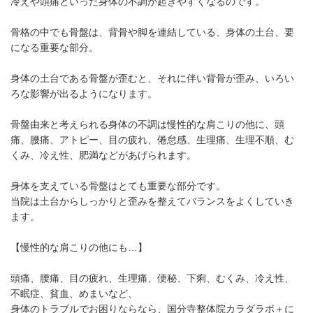
冷えや頭痛といった身体の不調が起きやすくなるのです。
骨格の中でも骨盤は、背骨や脚を連結している、身体の土台、要
になる重要な部分。
身体の土台である骨盤が歪むと、それに伴い背骨が歪み、いろい
ろな影響が出るようになります。
骨盤由来と考えられる身体の不調は慢性的な肩こりの他に、頭
痛、腰痛、アトピー、目の疲れ、倦怠感、生理痛、生理不順、む
くみ、冷え性、肥満などがあげられます。
身体を支えている骨盤はとても重要な部分です。
当院は土台からしっかりと歪みを整えてバランスをよくしていき
ます。
【慢性的な肩こりの他にも…】
頭痛、腰痛、目の疲れ、生理痛、便秘、下痢、むくみ、冷え性、
不眠症、貧血、めまいなど、
身体のトラブルでお困りならなら、国分寺整体院カラダラボ＋に