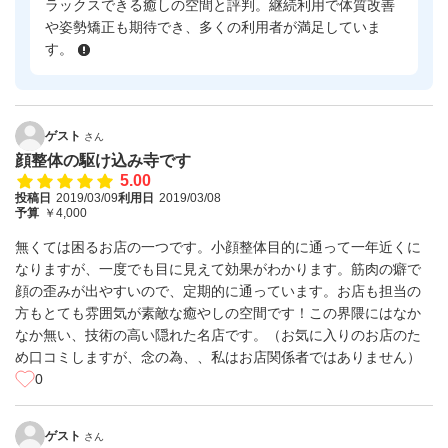
ラックスできる癒しの空間と評判。継続利用で体質改善
や姿勢矯正も期待でき、多くの利用者が満足していま
す。
ゲスト
さん
顔整体の駆け込み寺です
5.00
投稿日
2019/03/09
利用日
2019/03/08
予算
￥4,000
無くては困るお店の一つです。小顔整体目的に通って一年近くに
なりますが、一度でも目に見えて効果がわかります。筋肉の癖で
顔の歪みが出やすいので、定期的に通っています。お店も担当の
方もとても雰囲気が素敵な癒やしの空間です！この界隈にはなか
なか無い、技術の高い隠れた名店です。（お気に入りのお店のた
め口コミしますが、念の為、、私はお店関係者ではありません）
0
ゲスト
さん