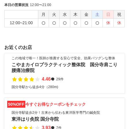
本日の営業状況
12:00〜21:00
月
火
水
木
金
土
日
祝
12:00~21:00
休
休
お近くのお店
この地域で唯一！医師が推薦する安心で安全、効果バツグンな整体
こやまカイロプラクティック整体院 国分寺肩こり
腰痛治療院
4.46
29件
国分寺駅から徒歩4分（280m)
50%OFF
今すぐお得なクーポンをチェック
国分寺駅徒歩2分！古来から伝わる東洋医学専門の鍼灸院
東洋はり灸院 国分寺院
3.93
7件