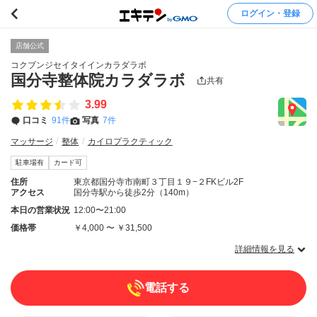
ログイン・登録
店舗公式
コクブンジセイタイインカラダラボ
国分寺整体院カラダラボ
共有
3.99
口コミ
91件
写真
7件
マッサージ
整体
カイロプラクティック
駐車場有
カード可
住所
東京都国分寺市南町３丁目１９−２FKビル2F
アクセス
国分寺駅から徒歩2分（140m）
本日の営業状況
12:00〜21:00
価格帯
￥4,000 〜 ￥31,500
詳細情報を見る
電話する