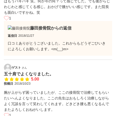
はもうバキバキ 笑。何か今の何？って感じでした。でも後からじ
わじわと感じてくる感じ。おかげで腰がいい感じです。また院長
も面白いですかね。笑
1
藤田接骨院からの返信
返信日
2018/11/27
口コミありがとうございました。これからもどうぞごひいき
によろしくお願いします。<m(__)m>
ゲスト
さん
五十肩でよくなりました。
5.00
投稿日
2018/10/23
腕が上がらず困っていましたが、ここの接骨院で治療してもらい
たいへんよくなりました。ここの先生はおもしろく治療しながら
よく冗談を言って笑わしてくれます。どきどき腰も悪くなるんで
またよろしくおねがいします。
1