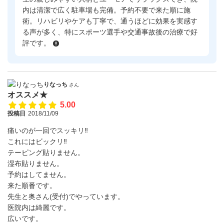
内は清潔で広く駐車場も完備。予約不要で来た順に施
術。リハビリやケアも丁寧で、通うほどに効果を実感す
る声が多く、特にスポーツ選手や交通事故後の治療で好
評です。
りなっち
さん
オススメ★
5.00
投稿日
2018/11/09
痛いのが一回でスッキリ‼️
これにはビックリ‼️
テーピング貼りません。
湿布貼りません。
予約はしてません。
来た順番です。
先生と奥さん(受付)でやっています。
医院内は綺麗です。
広いです。