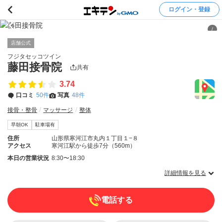
ログイン・登録
/
店舗公式
フジタセッコツイン
藤田接骨院
共有
3.74
口コミ
50件
写真
48件
接骨・整骨
マッサージ
整体
早朝OK
駐車場有
住所
山形県寒河江市丸内１丁目１−８
アクセス
寒河江駅から徒歩7分（560m）
本日の営業状況
8:30〜18:30
詳細情報を見る
電話する