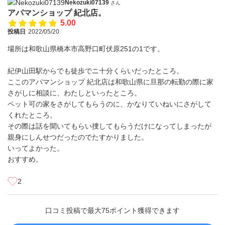
Nekozuki07139
さん
アパマンショップ 紀北店。
5.00
投稿日
2022/05/20
場所は和歌山県橋本市高野口町伏原251の1です。
紀伊山田駅からでも徒歩でニ十分くらいだったところ。
ここのアパマンショップ 紀北店は和歌山県に旦那の転勤の際に家
さがしに相談に、わたしといったところ。
ペット可の家をさがしてもらうのに、かなりていねいにさがして
くれたところ。
その際は話を聞いてもらい捜してもらうだけになってしまったが
親身にしんせつだったのでたすかりました。
いってよかった。
おすすめ。
2
口コミ投稿で最大75ポイント獲得できます