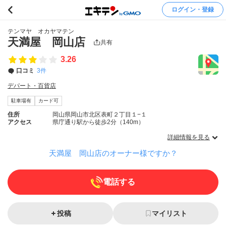
ログイン・登録
テンマヤ オカヤマテン
天満屋 岡山店
共有
3.26
口コミ
3件
デパート・百貨店
駐車場有
カード可
住所
岡山県岡山市北区表町２丁目１−１
アクセス
県庁通り駅から徒歩2分（140m）
詳細情報を見る
天満屋 岡山店のオーナー様ですか？
電話する
投稿
マイリスト