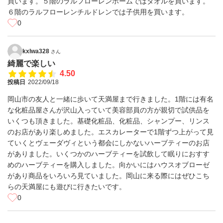
買います。５階のラルフローレンホームではタオルを買います。
６階のラルフローレンチルドレンでは子供用を買います。
0
kxlwa328
さん
綺麗で楽しい
4.50
投稿日
2022/09/18
岡山市の友人と一緒に歩いて天満屋まで行きました。1階には有名
な化粧品屋さんが沢山入っていて美容部員の方が親切で試供品を
いくつも頂きました。基礎化粧品、化粧品、シャンプー、リンス
のお店があり楽しめました。エスカレーターで1階ずつ上がって見
ていくとヴェーダヴィという都会にしかないハーブティーのお店
がありました。いくつかのハーブティーを試飲して眠りにおすす
めのハーブティーを購入しました。向かいにはハウスオブローゼ
があり商品をいろいろ見ていました。岡山に来る際にはぜひこち
らの天満屋にも遊びに行きたいです。
0