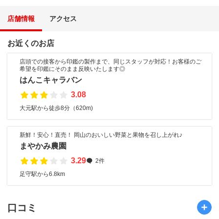
店舗情報
アクセス
お近くのお店
店頭での接客から印鑑の製作まで、同じスタッフが対応！お客様のご
希望を印鑑にそのまま反映いたします◎
はんこキャラバン
3.08
大元駅から徒歩8分（620m)
新鮮！安心！直売！ 岡山のおいしい野菜と果物を召し上がれ♪
まやかみ農園
3.29
2件
足守駅から6.8km
口コミ