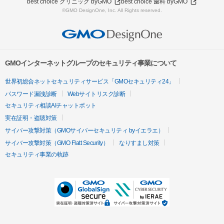
best choice クリニック byGMO
best choice 歯科 byGMO
©GMO DesignOne, Inc. All Rights reserved.
GMOインターネットグループのセキュリティ事業について
世界初総合ネットセキュリティサービス「GMOセキュリティ24」
パスワード漏洩診断
Webサイトリスク診断
セキュリティ相談AIチャットボット
実在証明・盗聴対策
サイバー攻撃対策（GMOサイバーセキュリティ byイエラエ）
サイバー攻撃対策（GMO Flatt Security）
なりすまし対策
セキュリティ事業の軌跡