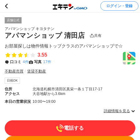
ログイン・登録
店舗公式
アパマンショップ キヨタテン
アパマンショップ 清田店
共有
お部屋探しは物件情報トップクラスのアパマンショップで☆
3.55
口コミ
4件
写真
17件
不動産売買
賃貸不動産
日祝OK
住所
北海道札幌市清田区真栄一条１丁目17-17
アクセス
大谷地駅から3.6km
本日の営業状況
10:00〜19:00
詳細情報を見る
電話する