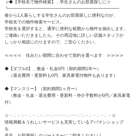
┏◆【学校名で物件検索】…学生さんのお部屋探しに☆
┗━━━━━━━━━━━━━━━━━━━━━━━━━━
春から1人暮らしする学生さんのお部屋探しに便利なのが、
学校名での物件検索サービス。
学校名を選択すると、通学に便利な範囲から物件を抽出します。
ご連絡いただきましたら、その周辺地に詳しい店舗スタッフが
しっかり相談にのりますので、ご安心ください。
≪≪≪≪ 住みたい期間に合わせて契約を選べます ≫≫≫≫
◆【ダブル0】…敷金・礼金0円（契約期間1年〜）
（退去費用・更新料も0円、家具家電付物件もあります）
◆【マンスリー】（契約期間1ヶ月〜）
（敷金・礼金・退去費用・更新料・仲介手数料が0円／家具家電
付）
☆・∴・∴・∴・∴・∴‥∴‥∵‥∴‥‥∵∴・∴・∴・∴・☆
情報満載＆うれしいサービスも充実しているアパマンショップ
を、
是非、お部屋探しのパートナーにご指名ください！