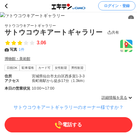
ログイン・登録
/
サトウコウキアートギャラリー
サトウコウキアートギャラリー
共有
3.06
写真
1件
博物館・美術館
日祝OK
駐車場有
カード可
女性歓迎
男性歓迎
住所
宮城県仙台市太白区西多賀1-3-3
アクセス
長町南駅から徒歩17分（1.3km）
本日の営業状況
10:00〜17:00
詳細情報を見る
サトウコウキアートギャラリーのオーナー様ですか？
電話する