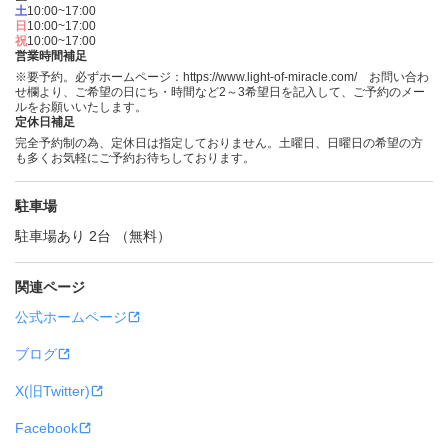
土
10:00~17:00
日
10:00~17:00
祝
10:00~17:00
営業時間補足
※要予約。必ずホームページ：https://www.light-of-miracle.com/ お問い合わ
せ欄より、ご希望の日にち・時間など2～3希望日を記入して、ご予約のメー
ルをお願いいたします。
定休日補足
完全予約制の為、定休日は指定しておりません。土曜日、日曜日の希望の方
も多くお気軽にご予約お待ちしております。
駐車場
駐車場あり 2台 （無料）
関連ページ
公式ホームページ
ブログ
X(旧Twitter)
Facebook