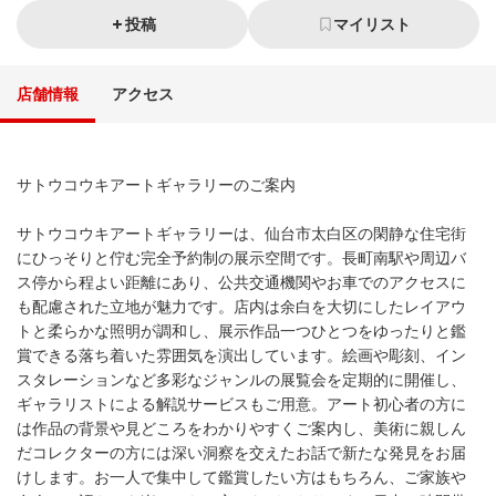
投稿
マイリスト
店舗情報
アクセス
サトウコウキアートギャラリーのご案内
サトウコウキアートギャラリーは、仙台市太白区の閑静な住宅街
にひっそりと佇む完全予約制の展示空間です。長町南駅や周辺バ
ス停から程よい距離にあり、公共交通機関やお車でのアクセスに
も配慮された立地が魅力です。店内は余白を大切にしたレイアウ
トと柔らかな照明が調和し、展示作品一つひとつをゆったりと鑑
賞できる落ち着いた雰囲気を演出しています。絵画や彫刻、イン
スタレーションなど多彩なジャンルの展覧会を定期的に開催し、
ギャラリストによる解説サービスもご用意。アート初心者の方に
は作品の背景や見どころをわかりやすくご案内し、美術に親しん
だコレクターの方には深い洞察を交えたお話で新たな発見をお届
けします。お一人で集中して鑑賞したい方はもちろん、ご家族や