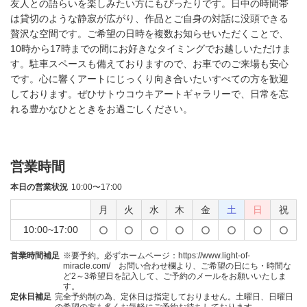
友人との語らいを楽しみたい方にもぴったりです。日中の時間帯
は貸切のような静寂が広がり、作品とご自身の対話に没頭できる
贅沢な空間です。ご希望の日時を複数お知らせいただくことで、
10時から17時までの間にお好きなタイミングでお越しいただけま
す。駐車スペースも備えておりますので、お車でのご来場も安心
です。心に響くアートにじっくり向き合いたいすべての方を歓迎
しております。ぜひサトウコウキアートギャラリーで、日常を忘
れる豊かなひとときをお過ごしください。
営業時間
本日の営業状況
10:00〜17:00
月
火
水
木
金
土
日
祝
10:00~17:00
営業時間補足
※要予約。必ずホームページ：https://www.light-of-
miracle.com/ お問い合わせ欄より、ご希望の日にち・時間な
ど2～3希望日を記入して、ご予約のメールをお願いいたしま
す。
定休日補足
完全予約制の為、定休日は指定しておりません。土曜日、日曜日