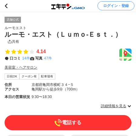
ログイン・登録
店舗公式
ルーモエスト
ルーモ・エスト（Ｌｕｍｏ‐Ｅｓｔ．）
共有
4.14
口コミ
14件
写真
47件
美容室・ヘアサロン
日祝OK
クーポン有
駐車場有
住所
京都府亀岡市横町３４−５
アクセス
亀岡駅から徒歩9分（700m）
本日の営業状況
9:30〜18:30
詳細情報を見る
電話する