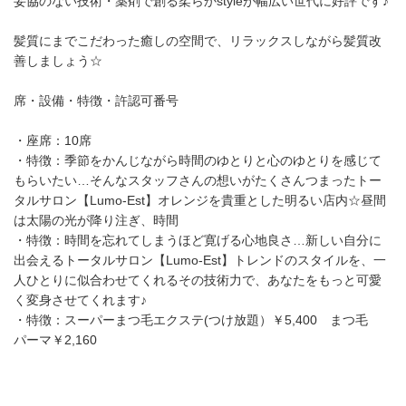
妥協のない技術・薬剤で創る柔らかstyleが幅広い世代に好評です♪
髪質にまでこだわった癒しの空間で、リラックスしながら髪質改
善しましょう☆
席・設備・特徴・許認可番号
・座席：10席
・特徴：季節をかんじながら時間のゆとりと心のゆとりを感じて
もらいたい…そんなスタッフさんの想いがたくさんつまったトー
タルサロン【Lumo-Est】オレンジを貴重とした明るい店内☆昼間
は太陽の光が降り注ぎ、時間
・特徴：時間を忘れてしまうほど寛げる心地良さ…新しい自分に
出会えるトータルサロン【Lumo-Est】トレンドのスタイルを、一
人ひとりに似合わせてくれるその技術力で、あなたをもっと可愛
く変身させてくれます♪
・特徴：スーパーまつ毛エクステ(つけ放題）￥5,400 まつ毛
パーマ￥2,160