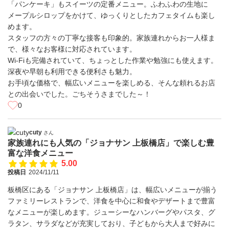
「パンケーキ」もスイーツの定番メニュー。ふわふわの生地に
メープルシロップをかけて、ゆっくりとしたカフェタイムも楽し
めます。
スタッフの方々の丁寧な接客も印象的。家族連れからお一人様ま
で、様々なお客様に対応されています。
Wi-Fiも完備されていて、ちょっとした作業や勉強にも使えます。
深夜や早朝も利用できる便利さも魅力。
お手頃な価格で、幅広いメニューを楽しめる、そんな頼れるお店
との出会いでした。ごちそうさまでした～！
0
cuty
さん
家族連れにも人気の「ジョナサン 上板橋店」で楽しむ豊
富な洋食メニュー
5.00
投稿日
2024/11/11
板橋区にある「ジョナサン 上板橋店」は、幅広いメニューが揃う
ファミリーレストランで、洋食を中心に和食やデザートまで豊富
なメニューが楽しめます。ジューシーなハンバーグやパスタ、グ
ラタン、サラダなどが充実しており、子どもから大人まで好みに