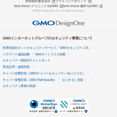
利用規約
運営会社
プライバシーポリシー
best choice クリニック byGMO
best choice 歯科 byGMO
©GMO DesignOne, Inc. All Rights reserved.
GMOインターネットグループのセキュリティ事業について
世界初総合ネットセキュリティサービス「GMOセキュリティ24」
パスワード漏洩診断
Webサイトリスク診断
セキュリティ相談AIチャットボット
実在証明・盗聴対策
サイバー攻撃対策（GMOサイバーセキュリティ byイエラエ）
サイバー攻撃対策（GMO Flatt Security）
なりすまし対策
セキュリティ事業の軌跡