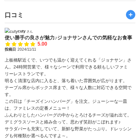
口コミ
cuty
さん
使い勝手の良さが魅力♪ジョナサンさんでの気軽なお食事
5.00
投稿日
2024/11/11
上板橋駅近くで、いつでも温かく迎えてくれる「ジョナサン」さ
ん。24時間営業で、様々なシーンで利用できる頼もしいファミ
リーレストランです。
明るく清潔な店内に入ると、落ち着いた雰囲気が広がります。
テーブル席からボックス席まで、様々な人数に対応できる空間で
す。
この日は「チーズインハンバーグ」を注文。ジューシーな一皿
は、ファミレスの定番メニュー！
ふんわりとしたハンバーグの中からとろけるチーズが溢れ出て。
デミグラスソースと絡み合って、思わず笑顔がこぼれます♪
サラダバーも充実していて、新鮮な野菜がたっぷり。ドレッシン
グも何種類か選べるんですよ～。