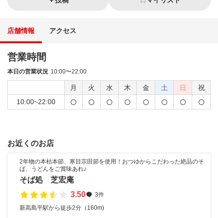
投稿
マイリスト
店舗情報
アクセス
営業時間
本日の営業状況
10:00〜22:00
月
火
水
木
金
土
日
祝
10:00~22:00
お近くのお店
2年物の本枯本節、寒目宗田節を使用！おつゆからこだわった絶品のそ
ば、うどんをご賞味あれ♪
そば処 芝宏庵
3.50
3件
新高島平駅から徒歩2分（160m)