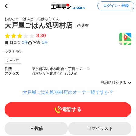
ログイン・登録
おおどやごはんところはむらてん
大戸屋ごはん処羽村店
共有
3.30
口コミ
2件
写真
1件
レストラン
カード可
住所
東京都羽村市神明台１丁目１７－９
アクセス
羽村駅から徒歩7分（510m）
詳細情報を見る
大戸屋ごはん処羽村店のオーナー様ですか？
電話する
投稿
マイリスト