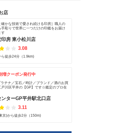
お店
と確かな技術で愛され続ける印房］職人の
る手彫りで世界に一つだけの印鑑をお届け
ます
堂印房 東小松川店
3.08
ら徒歩24分（1.9km)
割増クーポン発行中
プラチナ／宝石／時計／ブランド／酒のお買
江戸川区平井の【GP】です☆鑑定のプロ在
センターGP平井駅北口店
3.11
東京)から徒歩2分（150m)