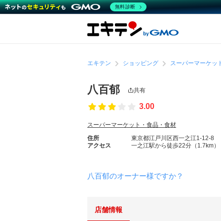
無料診断
エキテン
ショッピング
スーパーマーケッ
八百郁
共有
3.00
スーパーマーケット・食品・食材
住所
東京都江戸川区西一之江1-12-8
アクセス
一之江駅から徒歩22分（1.7km）
八百郁のオーナー様ですか？
店舗情報