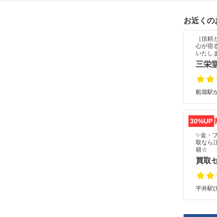
お近くの
［信頼
心が宿
いたし
三栄
船堀駅か
30%UP
✨金・
取なら
籍☆
買取
平井駅(