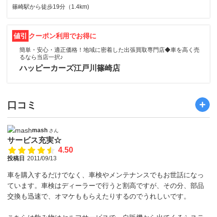
篠崎駅から徒歩19分（1.4km)
値引
クーポン利用でお得に
簡単・安心・適正価格！地域に密着した出張買取専門店◆車を高く売
るなら当店一択♪
ハッピーカーズ江戸川篠崎店
口コミ
mash
さん
サービス充実☆
4.50
投稿日
2011/09/13
車を購入するだけでなく、車検やメンテナンスでもお世話になっ
ています。車検はディーラーで行うと割高ですが、その分、部品
交換も迅速で、オマケももらえたりするのでうれしいです。