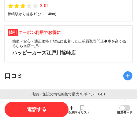
3.01
篠崎駅から徒歩19分（1.4km)
値引
クーポン利用でお得に
簡単・安心・適正価格！地域に密着した出張買取専門店◆車を高く売
るなら当店一択♪
ハッピーカーズ江戸川篠崎店
口コミ
口コミ投稿で最大65ポイント獲得できます
店舗・施設の情報編集で最大70ポイントGET
口コミを投稿する
電話する
投稿
マイリスト
編集モード