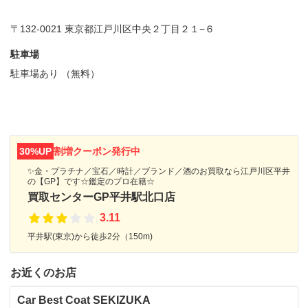
〒132-0021 東京都江戸川区中央２丁目２１−６
駐車場
駐車場あり （無料）
30%UP
割増クーポン発行中
✨金・プラチナ／宝石／時計／ブランド／酒のお買取なら江戸川区平井
の【GP】です☆鑑定のプロ在籍☆
買取センターGP平井駅北口店
3.11
平井駅(東京)から徒歩2分（150m)
お近くのお店
Car Best Coat SEKIZUKA