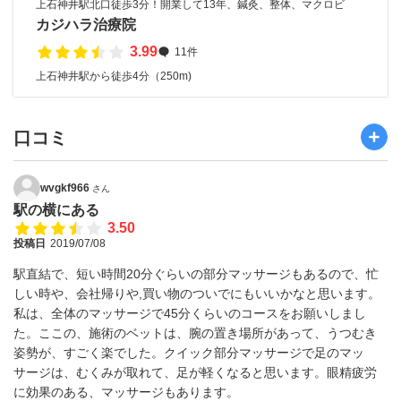
上石神井駅北口徒歩3分！開業して13年、鍼灸、整体、マクロビ
カジハラ治療院
3.99
11件
上石神井駅から徒歩4分（250m)
口コミ
wvgkf966
さん
駅の横にある
3.50
投稿日
2019/07/08
駅直結で、短い時間20分ぐらいの部分マッサージもあるので、忙
しい時や、会社帰りや,買い物のついでにもいいかなと思います。
私は、全体のマッサージで45分くらいのコースをお願いしまし
た。ここの、施術のベットは、腕の置き場所があって、うつむき
姿勢が、すごく楽でした。クイック部分マッサージで足のマッ
サージは、むくみが取れて、足が軽くなると思います。眼精疲労
に効果のある、マッサージもあります。