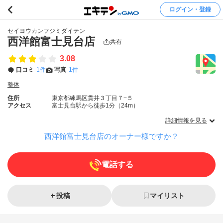
ログイン・登録
セイヨウカンフジミダイテン
西洋館富士見台店
共有
3.08
口コミ
1件
写真
1件
整体
住所
東京都練馬区貫井３丁目７−５
アクセス
富士見台駅から徒歩1分（24m）
詳細情報を見る
西洋館富士見台店のオーナー様ですか？
電話する
投稿
マイリスト