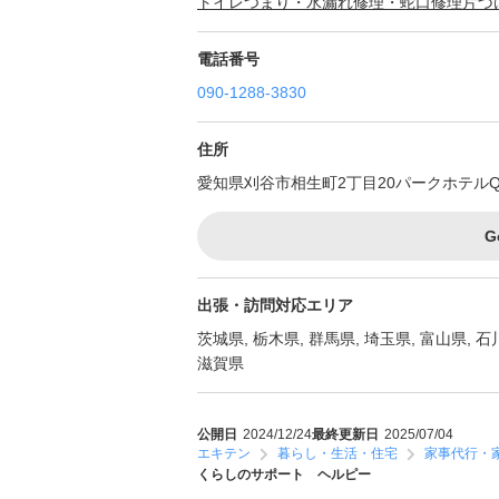
トイレつまり・水漏れ修理・蛇口修理
片づ
電話番号
090-1288-3830
住所
愛知県刈谷市相生町2丁目20パークホテルQS2F
G
出張・訪問対応エリア
茨城県, 栃木県, 群馬県, 埼玉県, 富山県, 石
滋賀県
公開日
2024/12/24
最終更新日
2025/07/04
エキテン
暮らし・生活・住宅
家事代行・
くらしのサポート ヘルピー