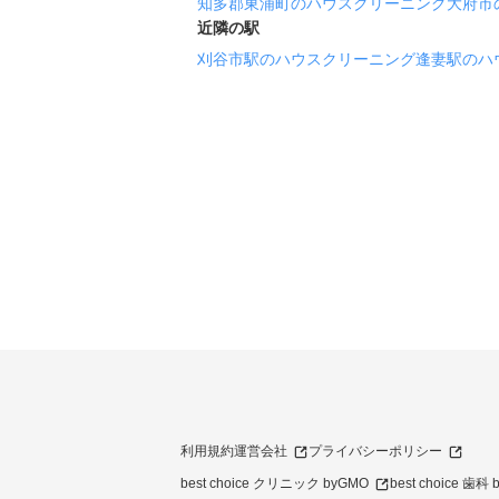
知多郡東浦町のハウスクリーニング
大府市
近隣の駅
刈谷市駅のハウスクリーニング
逢妻駅のハ
利用規約
運営会社
プライバシーポリシー
best choice クリニック byGMO
best choice 歯科