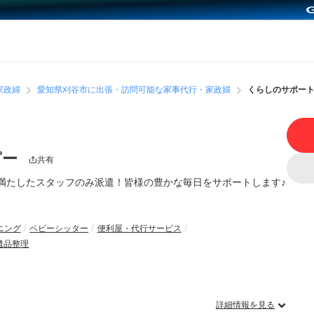
家政婦
愛知県刈谷市に出張・訪問可能な家事代行・家政婦
くらしのサポー
ピー
共有
満たしたスタッフのみ派遣！皆様の豊かな毎日をサポートします♪
ニング
ベビーシッター
便利屋・代行サービス
遺品整理
詳細情報を見る