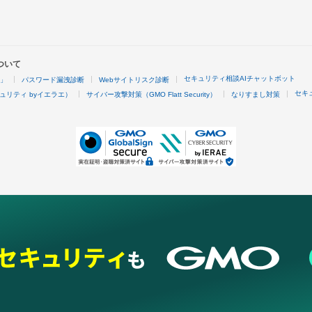
ついて
セキュリティ相談AIチャットボット
4」
パスワード漏洩診断
Webサイトリスク診断
セキ
ュリティ byイエラエ）
サイバー攻撃対策（GMO Flatt Security）
なりすまし対策