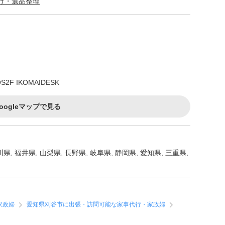
け・遺品整理
 IKOMAIDESK
oogleマップで見る
川県, 福井県, 山梨県, 長野県, 岐阜県, 静岡県, 愛知県, 三重県,
家政婦
愛知県刈谷市に出張・訪問可能な家事代行・家政婦