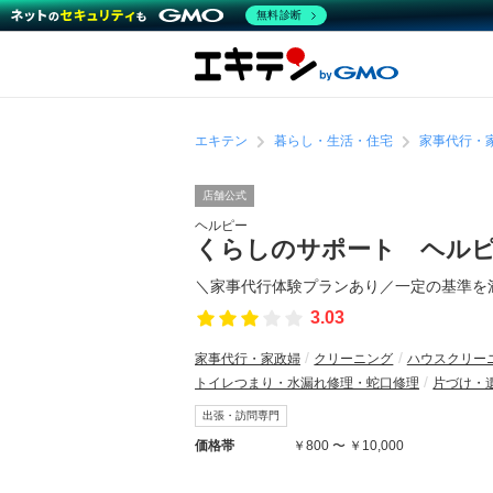
無料診断
エキテン
暮らし・生活・住宅
家事代行・
店舗公式
ヘルピー
くらしのサポート ヘル
＼家事代行体験プランあり／一定の基準を
3.03
家事代行・家政婦
クリーニング
ハウスクリー
トイレつまり・水漏れ修理・蛇口修理
片づけ・
出張・訪問専門
価格帯
￥800 〜 ￥10,000